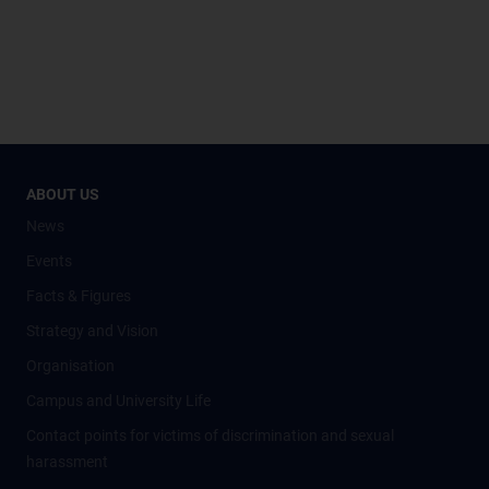
ABOUT US
News
Events
Facts & Figures
Strategy and Vision
Organisation
Campus and University Life
Contact points for victims of discrimination and sexual
harassment