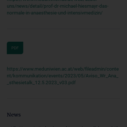
uns/news/detail/prof-dr-michael-hiesmayr-das-
normale-in-anaesthesie-und-intensivmedizin/
PDF
https://www.meduniwien.ac.at/web/fileadmin/conte
nt/kommunikation/events/2023/05/Aviso_Wr_Ana_
_sthesietalk_12.5.2023_v03.pdf
News