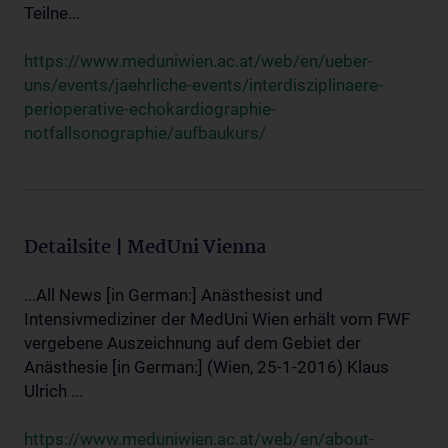
Teilne...
https://www.meduniwien.ac.at/web/en/ueber-
uns/events/jaehrliche-events/interdisziplinaere-
perioperative-echokardiographie-
notfallsonographie/aufbaukurs/
Detailsite | MedUni Vienna
...All News [in German:] Anästhesist und
Intensivmediziner der MedUni Wien erhält vom FWF
vergebene Auszeichnung auf dem Gebiet der
Anästhesie [in German:] (Wien, 25-1-2016) Klaus
Ulrich ...
https://www.meduniwien.ac.at/web/en/about-