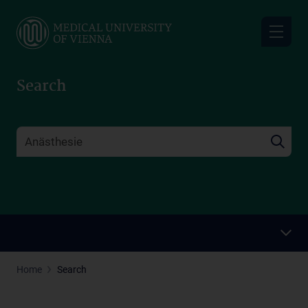
Skip
to
main
content
Search
Home
Search