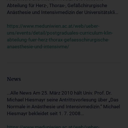
Abteilung für Herz-, Thorax-, Gefäßchirurgische
Anästhesie und Intensivmedizin der Universitätskli...
https://www.meduniwien.ac.at/web/ueber-
uns/events/detail/postgraduales-curriculum-klin-
abteilung-fuer-herz-thorax-gefaesschirurgische-
anaesthesie-und-intensivme/
News
...Alle News Am 25. März 2010 hält Univ. Prof. Dr.
Michael Hiesmayr seine Antrittsvorlesung über „Das
Normale in Anästhesie und Intensivmedizin.“ Michael
Hiesmayr bekleidet seit 1. 7. 2008...
https://www.meduniwien.ac.at/web/ueber-