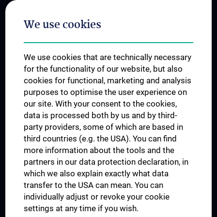
Postgraduate Trainings
We use cookies
Dual Career
Trusted Reseach - Research Security - Foreign Interference
We use cookies that are technically necessary
UNESCO Chair on Bioethics
for the functionality of our website, but also
MUVI
cookies for functional, marketing and analysis
purposes to optimise the user experience on
our site. With your consent to the cookies,
Connect with us
data is processed both by us and by third-
party providers, some of which are based in
third countries (e.g. the USA). You can find
more information about the tools and the
partners in our data protection declaration, in
which we also explain exactly what data
PRESSE
transfer to the USA can mean. You can
JOBS
individually adjust or revoke your cookie
MEDUNI SHOP
settings at any time if you wish.