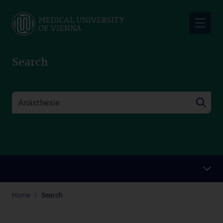
Skip
to
main
content
Search
Home
Search