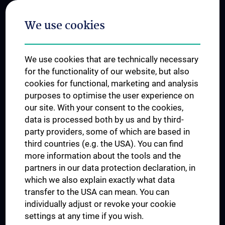
Postgraduate Trainings
We use cookies
Dual Career
Trusted Reseach - Research Security - Foreign Interference
We use cookies that are technically necessary
UNESCO Chair on Bioethics
for the functionality of our website, but also
MUVI
cookies for functional, marketing and analysis
purposes to optimise the user experience on
our site. With your consent to the cookies,
Connect with us
data is processed both by us and by third-
party providers, some of which are based in
third countries (e.g. the USA). You can find
more information about the tools and the
partners in our data protection declaration, in
which we also explain exactly what data
PRESSE
transfer to the USA can mean. You can
JOBS
individually adjust or revoke your cookie
MEDUNI SHOP
settings at any time if you wish.