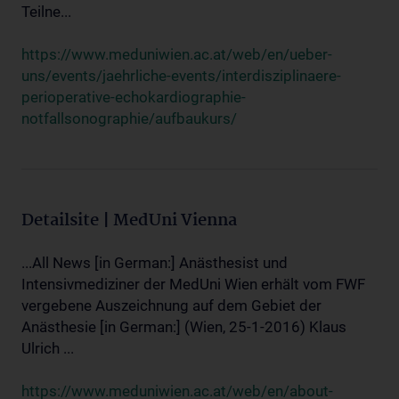
Teilne...
https://www.meduniwien.ac.at/web/en/ueber-
uns/events/jaehrliche-events/interdisziplinaere-
perioperative-echokardiographie-
notfallsonographie/aufbaukurs/
Detailsite | MedUni Vienna
...All News [in German:] Anästhesist und
Intensivmediziner der MedUni Wien erhält vom FWF
vergebene Auszeichnung auf dem Gebiet der
Anästhesie [in German:] (Wien, 25-1-2016) Klaus
Ulrich ...
https://www.meduniwien.ac.at/web/en/about-