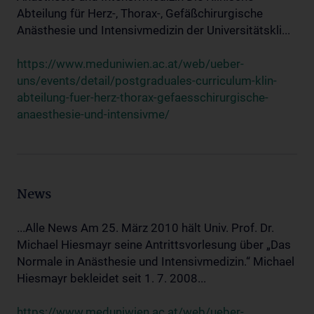
Abteilung für Herz-, Thorax-, Gefäßchirurgische
Anästhesie und Intensivmedizin der Universitätskli...
https://www.meduniwien.ac.at/web/ueber-
uns/events/detail/postgraduales-curriculum-klin-
abteilung-fuer-herz-thorax-gefaesschirurgische-
anaesthesie-und-intensivme/
News
...Alle News Am 25. März 2010 hält Univ. Prof. Dr.
Michael Hiesmayr seine Antrittsvorlesung über „Das
Normale in Anästhesie und Intensivmedizin.“ Michael
Hiesmayr bekleidet seit 1. 7. 2008...
https://www.meduniwien.ac.at/web/ueber-