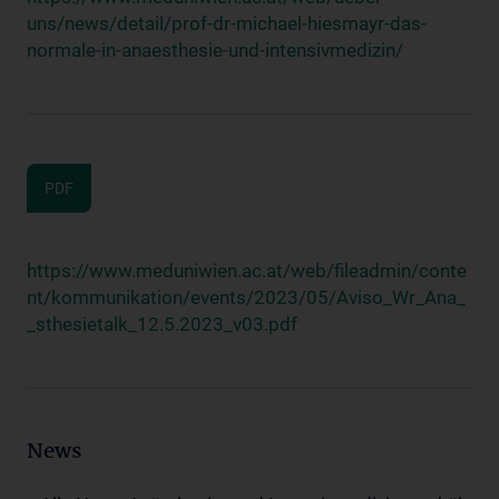
uns/news/detail/prof-dr-michael-hiesmayr-das-
normale-in-anaesthesie-und-intensivmedizin/
PDF
https://www.meduniwien.ac.at/web/fileadmin/conte
nt/kommunikation/events/2023/05/Aviso_Wr_Ana_
_sthesietalk_12.5.2023_v03.pdf
News