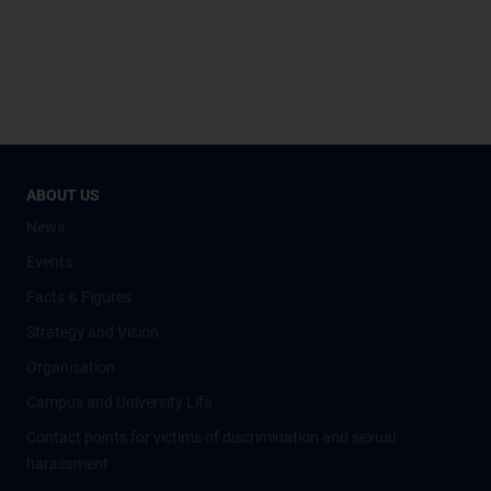
ABOUT US
News
Events
Facts & Figures
Strategy and Vision
Organisation
Campus and University Life
Contact points for victims of discrimination and sexual
harassment