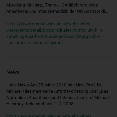
Abteilung für Herz-, Thorax-, Gefäßchirurgische
Anästhesie und Intensivmedizin der Universitätskli...
https://www.meduniwien.ac.at/web/ueber-
uns/events/detail/postgraduales-curriculum-klin-
abteilung-fuer-herz-thorax-gefaesschirurgische-
anaesthesie-und-intensivme/
News
...Alle News Am 25. März 2010 hält Univ. Prof. Dr.
Michael Hiesmayr seine Antrittsvorlesung über „Das
Normale in Anästhesie und Intensivmedizin.“ Michael
Hiesmayr bekleidet seit 1. 7. 2008...
https://www.meduniwien.ac.at/web/ueber-