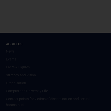
ABOUT US
News
Events
Facts & Figures
Strategy and Vision
Organisation
Campus and University Life
Contact points for victims of discrimination and sexual
harassment