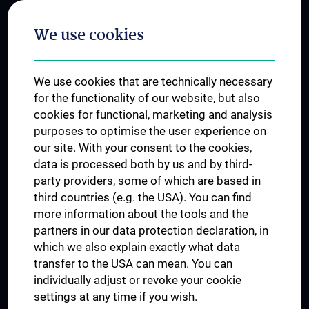
Postgraduate Trainings
We use cookies
Dual Career
Trusted Reseach - Research Security - Foreign Interference
We use cookies that are technically necessary
UNESCO Chair on Bioethics
for the functionality of our website, but also
MUVI
cookies for functional, marketing and analysis
purposes to optimise the user experience on
our site. With your consent to the cookies,
Connect with us
data is processed both by us and by third-
party providers, some of which are based in
third countries (e.g. the USA). You can find
more information about the tools and the
partners in our data protection declaration, in
which we also explain exactly what data
PRESSE
transfer to the USA can mean. You can
JOBS
individually adjust or revoke your cookie
MEDUNI SHOP
settings at any time if you wish.