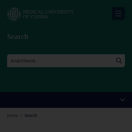
Skip
to
main
content
Search
Home
Search