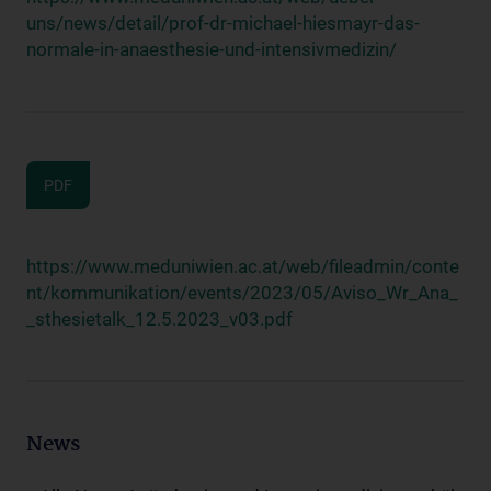
uns/news/detail/prof-dr-michael-hiesmayr-das-
normale-in-anaesthesie-und-intensivmedizin/
PDF
https://www.meduniwien.ac.at/web/fileadmin/conte
nt/kommunikation/events/2023/05/Aviso_Wr_Ana_
_sthesietalk_12.5.2023_v03.pdf
News