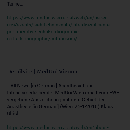
Teilne...
https://www.meduniwien.ac.at/web/en/ueber-
uns/events/jaehrliche-events/interdisziplinaere-
perioperative-echokardiographie-
notfallsonographie/aufbaukurs/
Detailsite | MedUni Vienna
...All News [in German:] Anästhesist und
Intensivmediziner der MedUni Wien erhält vom FWF
vergebene Auszeichnung auf dem Gebiet der
Anästhesie [in German:] (Wien, 25-1-2016) Klaus
Ulrich ...
https://www.meduniwien.ac.at/web/en/about-