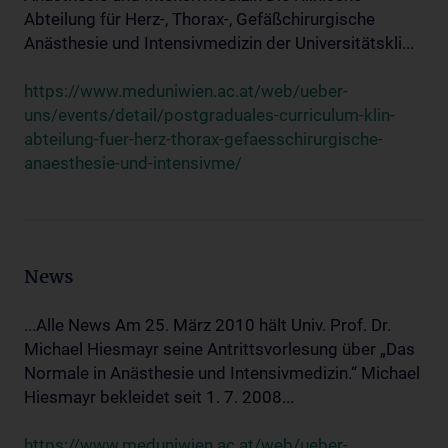
Abteilung für Herz-, Thorax-, Gefäßchirurgische
Anästhesie und Intensivmedizin der Universitätskli...
https://www.meduniwien.ac.at/web/ueber-
uns/events/detail/postgraduales-curriculum-klin-
abteilung-fuer-herz-thorax-gefaesschirurgische-
anaesthesie-und-intensivme/
News
...Alle News Am 25. März 2010 hält Univ. Prof. Dr.
Michael Hiesmayr seine Antrittsvorlesung über „Das
Normale in Anästhesie und Intensivmedizin.“ Michael
Hiesmayr bekleidet seit 1. 7. 2008...
https://www.meduniwien.ac.at/web/ueber-