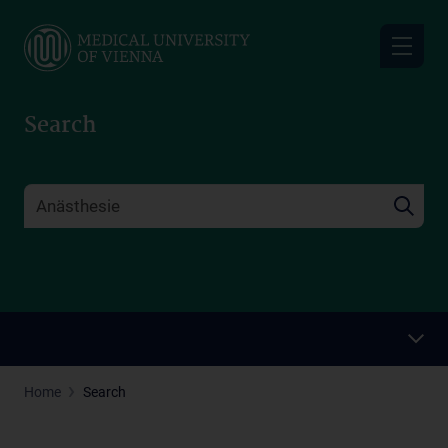
Skip
to
main
content
Search
Home
Search