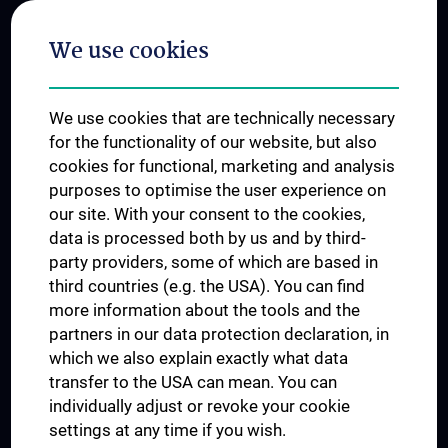
Postgraduate Trainings
We use cookies
Dual Career
Trusted Reseach - Research Security - Foreign Interference
We use cookies that are technically necessary
UNESCO Chair on Bioethics
for the functionality of our website, but also
MUVI
cookies for functional, marketing and analysis
purposes to optimise the user experience on
our site. With your consent to the cookies,
Connect with us
data is processed both by us and by third-
party providers, some of which are based in
third countries (e.g. the USA). You can find
more information about the tools and the
partners in our data protection declaration, in
which we also explain exactly what data
PRESSE
transfer to the USA can mean. You can
JOBS
individually adjust or revoke your cookie
MEDUNI SHOP
settings at any time if you wish.