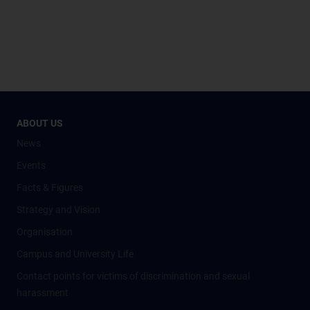
ABOUT US
News
Events
Facts & Figures
Strategy and Vision
Organisation
Campus and University Life
Contact points for victims of discrimination and sexual
harassment