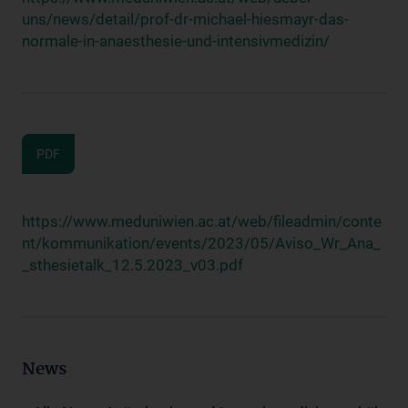
uns/news/detail/prof-dr-michael-hiesmayr-das-
normale-in-anaesthesie-und-intensivmedizin/
PDF
https://www.meduniwien.ac.at/web/fileadmin/conte
nt/kommunikation/events/2023/05/Aviso_Wr_Ana_
_sthesietalk_12.5.2023_v03.pdf
News