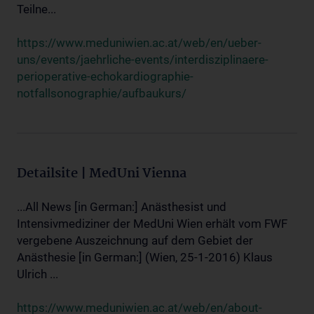
Teilne...
https://www.meduniwien.ac.at/web/en/ueber-
uns/events/jaehrliche-events/interdisziplinaere-
perioperative-echokardiographie-
notfallsonographie/aufbaukurs/
Detailsite | MedUni Vienna
...All News [in German:] Anästhesist und
Intensivmediziner der MedUni Wien erhält vom FWF
vergebene Auszeichnung auf dem Gebiet der
Anästhesie [in German:] (Wien, 25-1-2016) Klaus
Ulrich ...
https://www.meduniwien.ac.at/web/en/about-