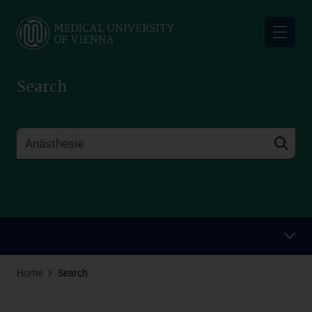
Skip
to
main
content
Search
Home
Search