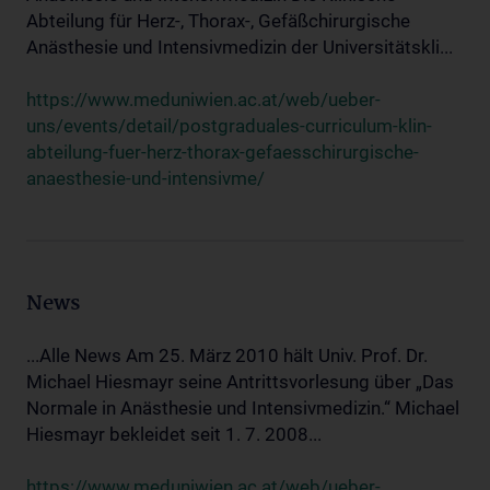
Abteilung für Herz-, Thorax-, Gefäßchirurgische
Anästhesie und Intensivmedizin der Universitätskli...
https://www.meduniwien.ac.at/web/ueber-
uns/events/detail/postgraduales-curriculum-klin-
abteilung-fuer-herz-thorax-gefaesschirurgische-
anaesthesie-und-intensivme/
News
...Alle News Am 25. März 2010 hält Univ. Prof. Dr.
Michael Hiesmayr seine Antrittsvorlesung über „Das
Normale in Anästhesie und Intensivmedizin.“ Michael
Hiesmayr bekleidet seit 1. 7. 2008...
https://www.meduniwien.ac.at/web/ueber-