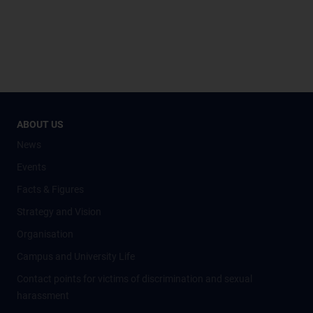
ABOUT US
News
Events
Facts & Figures
Strategy and Vision
Organisation
Campus and University Life
Contact points for victims of discrimination and sexual
harassment