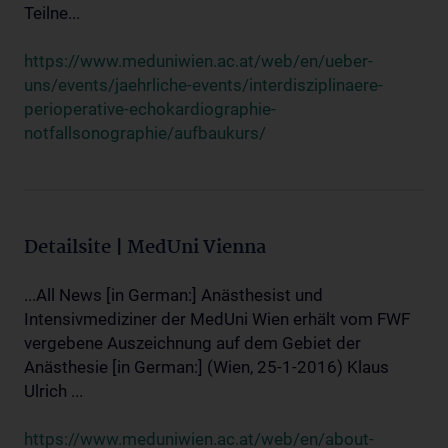
Teilne...
https://www.meduniwien.ac.at/web/en/ueber-
uns/events/jaehrliche-events/interdisziplinaere-
perioperative-echokardiographie-
notfallsonographie/aufbaukurs/
Detailsite | MedUni Vienna
...All News [in German:] Anästhesist und
Intensivmediziner der MedUni Wien erhält vom FWF
vergebene Auszeichnung auf dem Gebiet der
Anästhesie [in German:] (Wien, 25-1-2016) Klaus
Ulrich ...
https://www.meduniwien.ac.at/web/en/about-