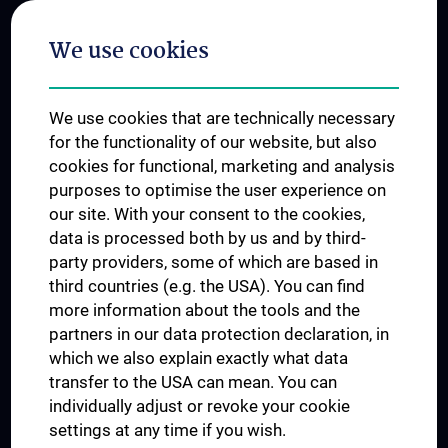
Postgraduate Trainings
We use cookies
Dual Career
Trusted Reseach - Research Security - Foreign Interference
We use cookies that are technically necessary
UNESCO Chair on Bioethics
for the functionality of our website, but also
MUVI
cookies for functional, marketing and analysis
purposes to optimise the user experience on
our site. With your consent to the cookies,
Connect with us
data is processed both by us and by third-
party providers, some of which are based in
third countries (e.g. the USA). You can find
more information about the tools and the
partners in our data protection declaration, in
which we also explain exactly what data
PRESSE
transfer to the USA can mean. You can
JOBS
individually adjust or revoke your cookie
MEDUNI SHOP
settings at any time if you wish.