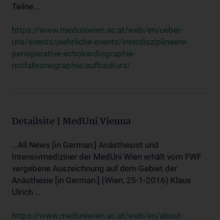
Teilne...
https://www.meduniwien.ac.at/web/en/ueber-
uns/events/jaehrliche-events/interdisziplinaere-
perioperative-echokardiographie-
notfallsonographie/aufbaukurs/
Detailsite | MedUni Vienna
...All News [in German:] Anästhesist und
Intensivmediziner der MedUni Wien erhält vom FWF
vergebene Auszeichnung auf dem Gebiet der
Anästhesie [in German:] (Wien, 25-1-2016) Klaus
Ulrich ...
https://www.meduniwien.ac.at/web/en/about-