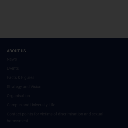
ABOUT US
News
Events
Facts & Figures
Strategy and Vision
Organisation
Campus and University Life
Contact points for victims of discrimination and sexual
harassment