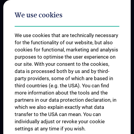
Postgraduate Trainings
We use cookies
Dual Career
Trusted Reseach - Research Security - Foreign Interference
We use cookies that are technically necessary
UNESCO Chair on Bioethics
for the functionality of our website, but also
MUVI
cookies for functional, marketing and analysis
purposes to optimise the user experience on
our site. With your consent to the cookies,
Connect with us
data is processed both by us and by third-
party providers, some of which are based in
third countries (e.g. the USA). You can find
more information about the tools and the
partners in our data protection declaration, in
which we also explain exactly what data
PRESSE
transfer to the USA can mean. You can
JOBS
individually adjust or revoke your cookie
MEDUNI SHOP
settings at any time if you wish.