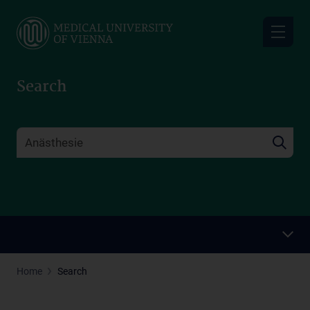
Skip
to
main
content
Search
Home
Search