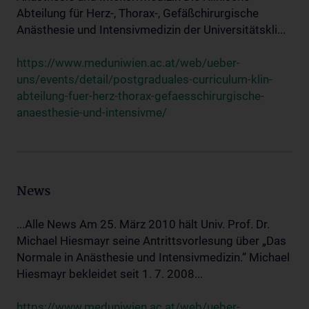
Abteilung für Herz-, Thorax-, Gefäßchirurgische
Anästhesie und Intensivmedizin der Universitätskli...
https://www.meduniwien.ac.at/web/ueber-
uns/events/detail/postgraduales-curriculum-klin-
abteilung-fuer-herz-thorax-gefaesschirurgische-
anaesthesie-und-intensivme/
News
...Alle News Am 25. März 2010 hält Univ. Prof. Dr.
Michael Hiesmayr seine Antrittsvorlesung über „Das
Normale in Anästhesie und Intensivmedizin.“ Michael
Hiesmayr bekleidet seit 1. 7. 2008...
https://www.meduniwien.ac.at/web/ueber-