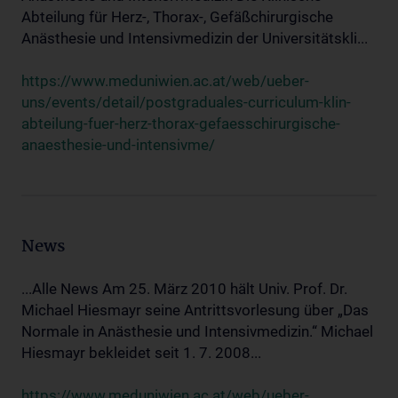
Abteilung für Herz-, Thorax-, Gefäßchirurgische
Anästhesie und Intensivmedizin der Universitätskli...
https://www.meduniwien.ac.at/web/ueber-
uns/events/detail/postgraduales-curriculum-klin-
abteilung-fuer-herz-thorax-gefaesschirurgische-
anaesthesie-und-intensivme/
News
...Alle News Am 25. März 2010 hält Univ. Prof. Dr.
Michael Hiesmayr seine Antrittsvorlesung über „Das
Normale in Anästhesie und Intensivmedizin.“ Michael
Hiesmayr bekleidet seit 1. 7. 2008...
https://www.meduniwien.ac.at/web/ueber-