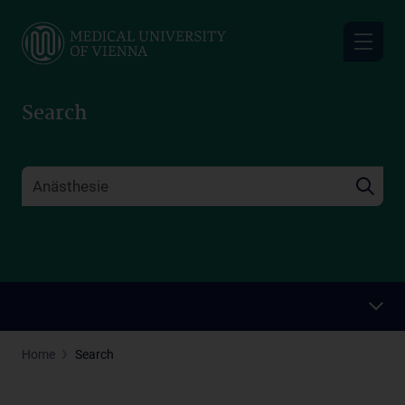
Skip
to
main
content
Search
Home
Search