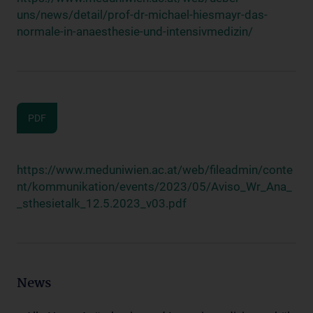
uns/news/detail/prof-dr-michael-hiesmayr-das-
normale-in-anaesthesie-und-intensivmedizin/
PDF
https://www.meduniwien.ac.at/web/fileadmin/conte
nt/kommunikation/events/2023/05/Aviso_Wr_Ana_
_sthesietalk_12.5.2023_v03.pdf
News