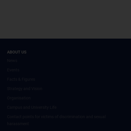
ABOUT US
News
Events
Facts & Figures
Strategy and Vision
Organisation
Campus and University Life
Contact points for victims of discrimination and sexual
harassment