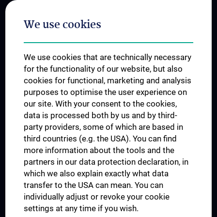
Postgraduate Trainings
We use cookies
Dual Career
Trusted Reseach - Research Security - Foreign Interference
We use cookies that are technically necessary
UNESCO Chair on Bioethics
for the functionality of our website, but also
MUVI
cookies for functional, marketing and analysis
purposes to optimise the user experience on
our site. With your consent to the cookies,
Connect with us
data is processed both by us and by third-
party providers, some of which are based in
third countries (e.g. the USA). You can find
more information about the tools and the
partners in our data protection declaration, in
which we also explain exactly what data
PRESSE
transfer to the USA can mean. You can
JOBS
individually adjust or revoke your cookie
MEDUNI SHOP
settings at any time if you wish.