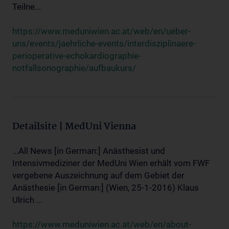
Teilne...
https://www.meduniwien.ac.at/web/en/ueber-
uns/events/jaehrliche-events/interdisziplinaere-
perioperative-echokardiographie-
notfallsonographie/aufbaukurs/
Detailsite | MedUni Vienna
...All News [in German:] Anästhesist und
Intensivmediziner der MedUni Wien erhält vom FWF
vergebene Auszeichnung auf dem Gebiet der
Anästhesie [in German:] (Wien, 25-1-2016) Klaus
Ulrich ...
https://www.meduniwien.ac.at/web/en/about-