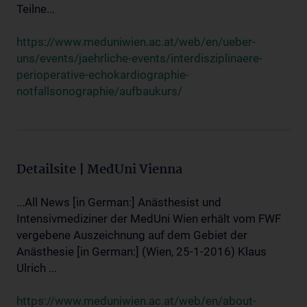
Teilne...
https://www.meduniwien.ac.at/web/en/ueber-
uns/events/jaehrliche-events/interdisziplinaere-
perioperative-echokardiographie-
notfallsonographie/aufbaukurs/
Detailsite | MedUni Vienna
...All News [in German:] Anästhesist und
Intensivmediziner der MedUni Wien erhält vom FWF
vergebene Auszeichnung auf dem Gebiet der
Anästhesie [in German:] (Wien, 25-1-2016) Klaus
Ulrich ...
https://www.meduniwien.ac.at/web/en/about-