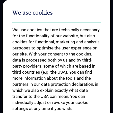
Postgraduate Trainings
We use cookies
Dual Career
Trusted Reseach - Research Security - Foreign Interference
We use cookies that are technically necessary
UNESCO Chair on Bioethics
for the functionality of our website, but also
MUVI
cookies for functional, marketing and analysis
purposes to optimise the user experience on
our site. With your consent to the cookies,
Connect with us
data is processed both by us and by third-
party providers, some of which are based in
third countries (e.g. the USA). You can find
more information about the tools and the
partners in our data protection declaration, in
which we also explain exactly what data
PRESSE
transfer to the USA can mean. You can
JOBS
individually adjust or revoke your cookie
MEDUNI SHOP
settings at any time if you wish.