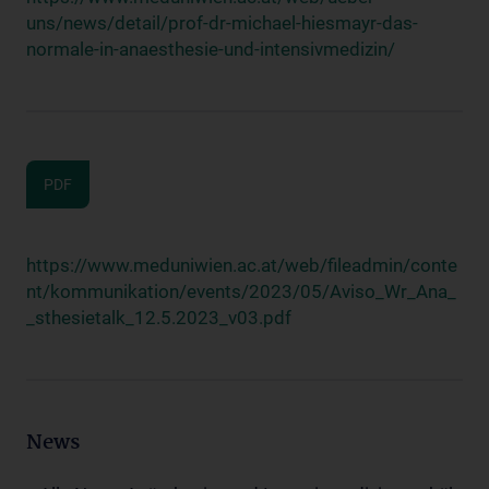
uns/news/detail/prof-dr-michael-hiesmayr-das-
normale-in-anaesthesie-und-intensivmedizin/
PDF
https://www.meduniwien.ac.at/web/fileadmin/conte
nt/kommunikation/events/2023/05/Aviso_Wr_Ana_
_sthesietalk_12.5.2023_v03.pdf
News