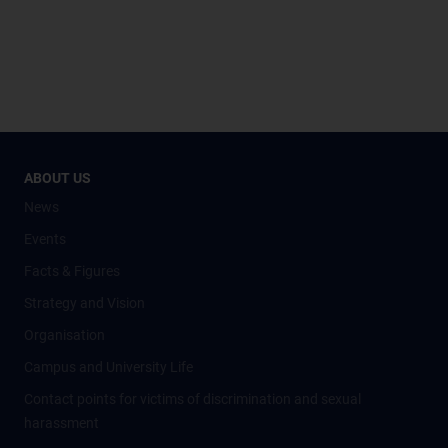
ABOUT US
News
Events
Facts & Figures
Strategy and Vision
Organisation
Campus and University Life
Contact points for victims of discrimination and sexual
harassment