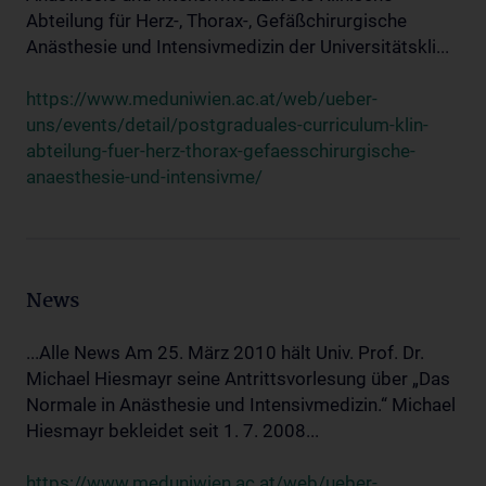
Abteilung für Herz-, Thorax-, Gefäßchirurgische
Anästhesie und Intensivmedizin der Universitätskli...
https://www.meduniwien.ac.at/web/ueber-
uns/events/detail/postgraduales-curriculum-klin-
abteilung-fuer-herz-thorax-gefaesschirurgische-
anaesthesie-und-intensivme/
News
...Alle News Am 25. März 2010 hält Univ. Prof. Dr.
Michael Hiesmayr seine Antrittsvorlesung über „Das
Normale in Anästhesie und Intensivmedizin.“ Michael
Hiesmayr bekleidet seit 1. 7. 2008...
https://www.meduniwien.ac.at/web/ueber-