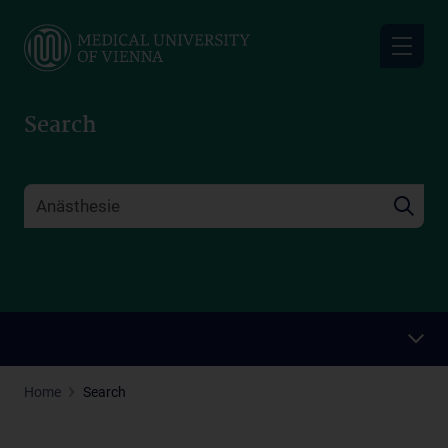
Skip
to
main
content
Search
Home
Search