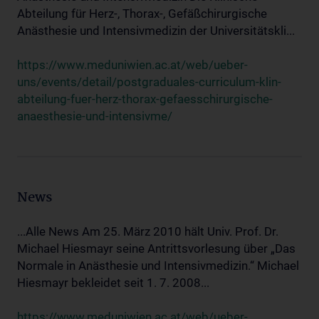
Abteilung für Herz-, Thorax-, Gefäßchirurgische
Anästhesie und Intensivmedizin der Universitätskli...
https://www.meduniwien.ac.at/web/ueber-
uns/events/detail/postgraduales-curriculum-klin-
abteilung-fuer-herz-thorax-gefaesschirurgische-
anaesthesie-und-intensivme/
News
...Alle News Am 25. März 2010 hält Univ. Prof. Dr.
Michael Hiesmayr seine Antrittsvorlesung über „Das
Normale in Anästhesie und Intensivmedizin.“ Michael
Hiesmayr bekleidet seit 1. 7. 2008...
https://www.meduniwien.ac.at/web/ueber-