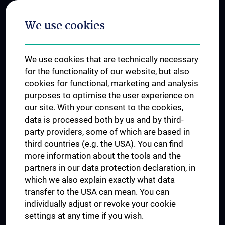
Postgraduate Trainings
We use cookies
Dual Career
Trusted Reseach - Research Security - Foreign Interference
We use cookies that are technically necessary
UNESCO Chair on Bioethics
for the functionality of our website, but also
MUVI
cookies for functional, marketing and analysis
purposes to optimise the user experience on
our site. With your consent to the cookies,
Connect with us
data is processed both by us and by third-
party providers, some of which are based in
third countries (e.g. the USA). You can find
more information about the tools and the
partners in our data protection declaration, in
which we also explain exactly what data
PRESSE
transfer to the USA can mean. You can
JOBS
individually adjust or revoke your cookie
MEDUNI SHOP
settings at any time if you wish.