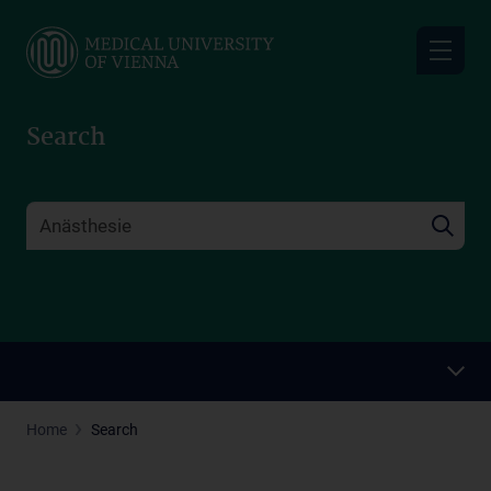
Skip
to
main
content
Search
Home
Search