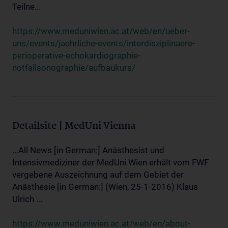
Teilne...
https://www.meduniwien.ac.at/web/en/ueber-
uns/events/jaehrliche-events/interdisziplinaere-
perioperative-echokardiographie-
notfallsonographie/aufbaukurs/
Detailsite | MedUni Vienna
...All News [in German:] Anästhesist und
Intensivmediziner der MedUni Wien erhält vom FWF
vergebene Auszeichnung auf dem Gebiet der
Anästhesie [in German:] (Wien, 25-1-2016) Klaus
Ulrich ...
https://www.meduniwien.ac.at/web/en/about-