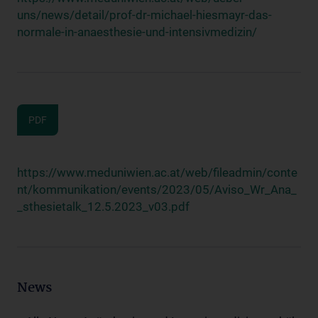
uns/news/detail/prof-dr-michael-hiesmayr-das-
normale-in-anaesthesie-und-intensivmedizin/
PDF
https://www.meduniwien.ac.at/web/fileadmin/conte
nt/kommunikation/events/2023/05/Aviso_Wr_Ana_
_sthesietalk_12.5.2023_v03.pdf
News