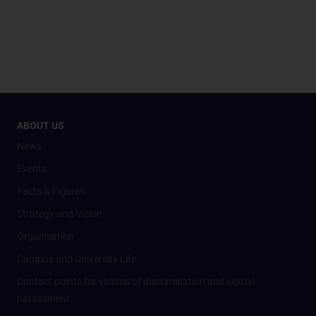
ABOUT US
News
Events
Facts & Figures
Strategy and Vision
Organisation
Campus and University Life
Contact points for victims of discrimination and sexual
harassment