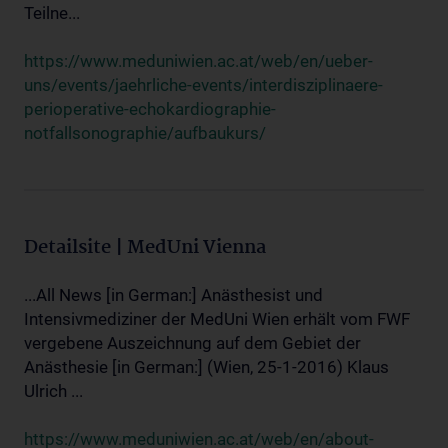
Teilne...
https://www.meduniwien.ac.at/web/en/ueber-
uns/events/jaehrliche-events/interdisziplinaere-
perioperative-echokardiographie-
notfallsonographie/aufbaukurs/
Detailsite | MedUni Vienna
...All News [in German:] Anästhesist und
Intensivmediziner der MedUni Wien erhält vom FWF
vergebene Auszeichnung auf dem Gebiet der
Anästhesie [in German:] (Wien, 25-1-2016) Klaus
Ulrich ...
https://www.meduniwien.ac.at/web/en/about-