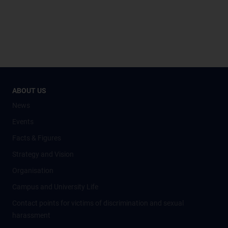
ABOUT US
News
Events
Facts & Figures
Strategy and Vision
Organisation
Campus and University Life
Contact points for victims of discrimination and sexual
harassment