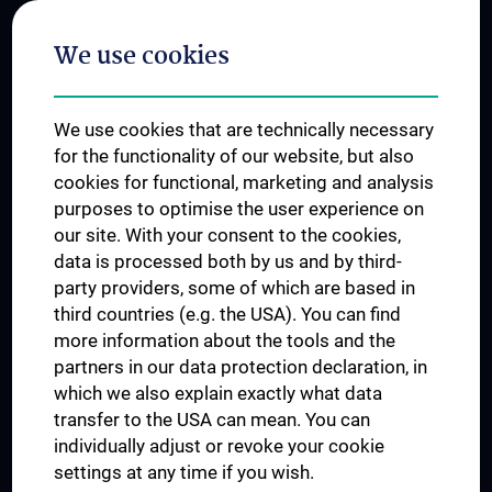
Postgraduate Trainings
We use cookies
Dual Career
Trusted Reseach - Research Security - Foreign Interference
We use cookies that are technically necessary
UNESCO Chair on Bioethics
for the functionality of our website, but also
MUVI
cookies for functional, marketing and analysis
purposes to optimise the user experience on
our site. With your consent to the cookies,
Connect with us
data is processed both by us and by third-
party providers, some of which are based in
third countries (e.g. the USA). You can find
more information about the tools and the
partners in our data protection declaration, in
which we also explain exactly what data
PRESSE
transfer to the USA can mean. You can
JOBS
individually adjust or revoke your cookie
MEDUNI SHOP
settings at any time if you wish.