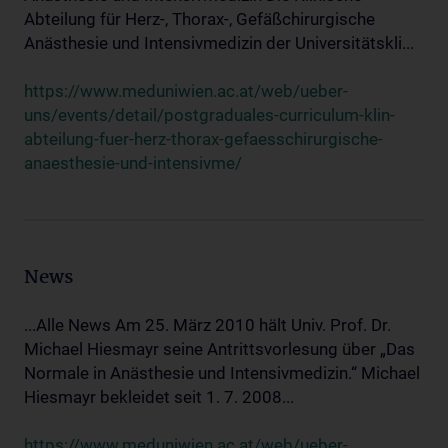
Abteilung für Herz-, Thorax-, Gefäßchirurgische
Anästhesie und Intensivmedizin der Universitätskli...
https://www.meduniwien.ac.at/web/ueber-
uns/events/detail/postgraduales-curriculum-klin-
abteilung-fuer-herz-thorax-gefaesschirurgische-
anaesthesie-und-intensivme/
News
...Alle News Am 25. März 2010 hält Univ. Prof. Dr.
Michael Hiesmayr seine Antrittsvorlesung über „Das
Normale in Anästhesie und Intensivmedizin.“ Michael
Hiesmayr bekleidet seit 1. 7. 2008...
https://www.meduniwien.ac.at/web/ueber-