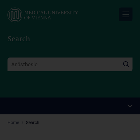
Skip
to
main
content
Search
Home
Search