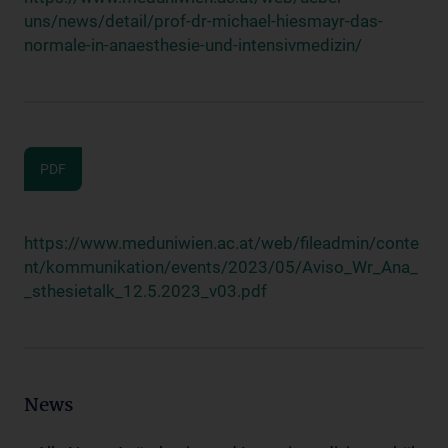
uns/news/detail/prof-dr-michael-hiesmayr-das-
normale-in-anaesthesie-und-intensivmedizin/
PDF
https://www.meduniwien.ac.at/web/fileadmin/conte
nt/kommunikation/events/2023/05/Aviso_Wr_Ana_
_sthesietalk_12.5.2023_v03.pdf
News