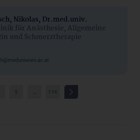
ch, Nikolas, Dr.med.univ.
linik für Anästhesie, Allgemeine
zin und Schmerztherapie
ch@meduniwien.ac.at
5
…
116