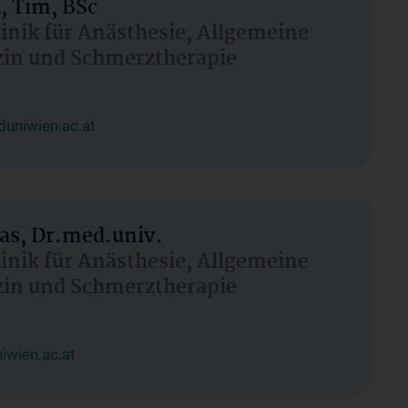
, Tim, BSc
linik für Anästhesie, Allgemeine
zin und Schmerztherapie
uniwien.ac.at
as, Dr.med.univ.
linik für Anästhesie, Allgemeine
zin und Schmerztherapie
wien.ac.at