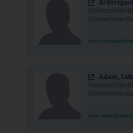
Achtergael
Universitätsk
Intensivmedi
tim.achtergael@med
Adam, Luk
Universitätsk
Intensivmedi
lukas.adam@meduni