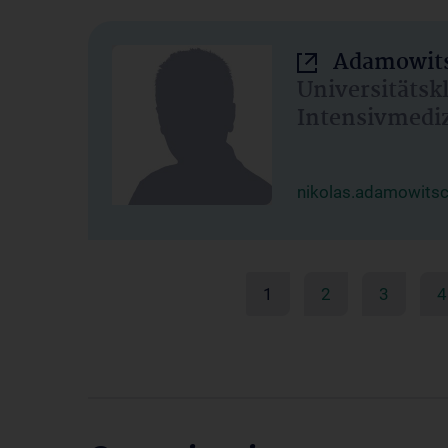
Adamowits
Universitätsk
Intensivmedi
nikolas.adamowits
1
2
3
4