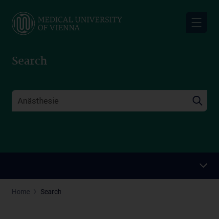
Skip
to
main
content
Search
Home
Search