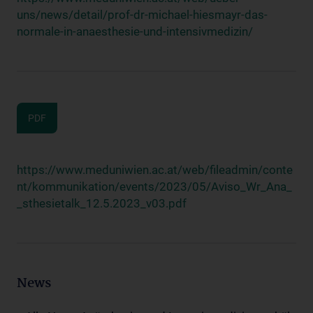
uns/news/detail/prof-dr-michael-hiesmayr-das-
normale-in-anaesthesie-und-intensivmedizin/
PDF
https://www.meduniwien.ac.at/web/fileadmin/conte
nt/kommunikation/events/2023/05/Aviso_Wr_Ana_
_sthesietalk_12.5.2023_v03.pdf
News