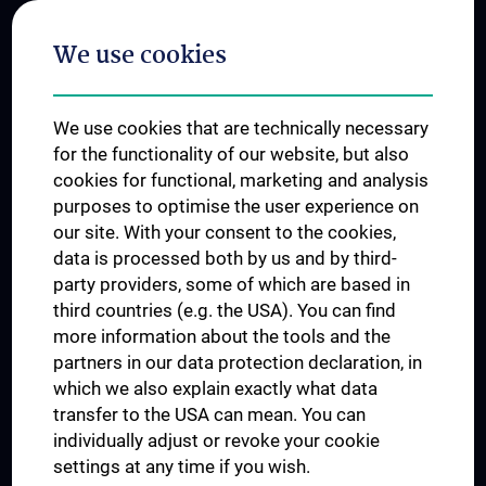
Postgraduate Trainings
We use cookies
Dual Career
Trusted Reseach - Research Security - Foreign Interference
We use cookies that are technically necessary
UNESCO Chair on Bioethics
for the functionality of our website, but also
MUVI
cookies for functional, marketing and analysis
purposes to optimise the user experience on
our site. With your consent to the cookies,
Connect with us
data is processed both by us and by third-
party providers, some of which are based in
third countries (e.g. the USA). You can find
more information about the tools and the
partners in our data protection declaration, in
which we also explain exactly what data
PRESSE
transfer to the USA can mean. You can
JOBS
individually adjust or revoke your cookie
MEDUNI SHOP
settings at any time if you wish.