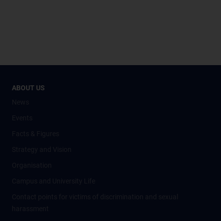
ABOUT US
News
Events
Facts & Figures
Strategy and Vision
Organisation
Campus and University Life
Contact points for victims of discrimination and sexual
harassment