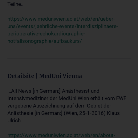
Teilne...
https://www.meduniwien.ac.at/web/en/ueber-
uns/events/jaehrliche-events/interdisziplinaere-
perioperative-echokardiographie-
notfallsonographie/aufbaukurs/
Detailsite | MedUni Vienna
...All News [in German:] Anästhesist und
Intensivmediziner der MedUni Wien erhält vom FWF
vergebene Auszeichnung auf dem Gebiet der
Anästhesie [in German:] (Wien, 25-1-2016) Klaus
Ulrich ...
https://www.meduniwien.ac.at/web/en/about-