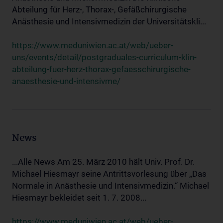
Abteilung für Herz-, Thorax-, Gefäßchirurgische
Anästhesie und Intensivmedizin der Universitätskli...
https://www.meduniwien.ac.at/web/ueber-
uns/events/detail/postgraduales-curriculum-klin-
abteilung-fuer-herz-thorax-gefaesschirurgische-
anaesthesie-und-intensivme/
News
...Alle News Am 25. März 2010 hält Univ. Prof. Dr.
Michael Hiesmayr seine Antrittsvorlesung über „Das
Normale in Anästhesie und Intensivmedizin.“ Michael
Hiesmayr bekleidet seit 1. 7. 2008...
https://www.meduniwien.ac.at/web/ueber-