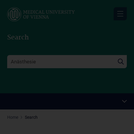
Skip
to
main
content
Search
Home
Search