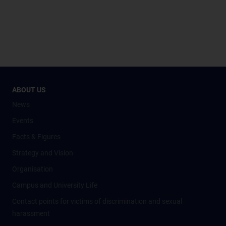
ABOUT US
News
Events
Facts & Figures
Strategy and Vision
Organisation
Campus and University Life
Contact points for victims of discrimination and sexual
harassment