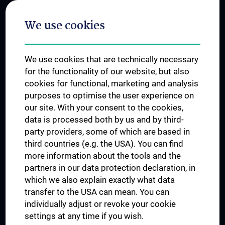
Postgraduate Trainings
We use cookies
Dual Career
Trusted Reseach - Research Security - Foreign Interference
We use cookies that are technically necessary
UNESCO Chair on Bioethics
for the functionality of our website, but also
MUVI
cookies for functional, marketing and analysis
purposes to optimise the user experience on
our site. With your consent to the cookies,
Connect with us
data is processed both by us and by third-
party providers, some of which are based in
third countries (e.g. the USA). You can find
more information about the tools and the
partners in our data protection declaration, in
which we also explain exactly what data
PRESSE
transfer to the USA can mean. You can
JOBS
individually adjust or revoke your cookie
MEDUNI SHOP
settings at any time if you wish.