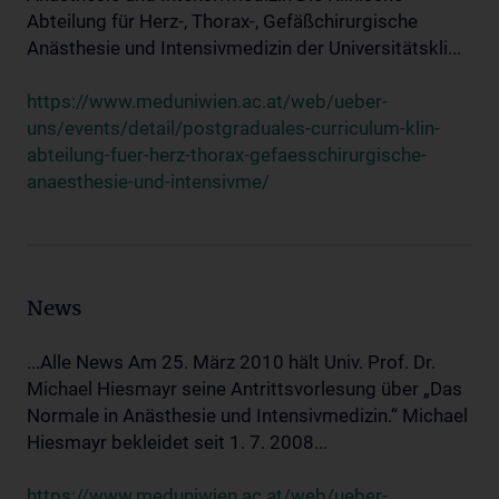
Abteilung für Herz-, Thorax-, Gefäßchirurgische
Anästhesie und Intensivmedizin der Universitätskli...
https://www.meduniwien.ac.at/web/ueber-
uns/events/detail/postgraduales-curriculum-klin-
abteilung-fuer-herz-thorax-gefaesschirurgische-
anaesthesie-und-intensivme/
News
...Alle News Am 25. März 2010 hält Univ. Prof. Dr.
Michael Hiesmayr seine Antrittsvorlesung über „Das
Normale in Anästhesie und Intensivmedizin.“ Michael
Hiesmayr bekleidet seit 1. 7. 2008...
https://www.meduniwien.ac.at/web/ueber-