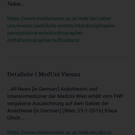
Teilne...
https://www.meduniwien.ac.at/web/en/ueber-
uns/events/jaehrliche-events/interdisziplinaere-
perioperative-echokardiographie-
notfallsonographie/aufbaukurs/
Detailsite | MedUni Vienna
...All News [in German:] Anästhesist und
Intensivmediziner der MedUni Wien erhält vom FWF
vergebene Auszeichnung auf dem Gebiet der
Anästhesie [in German:] (Wien, 25-1-2016) Klaus
Ulrich ...
https://www.meduniwien.ac.at/web/en/about-