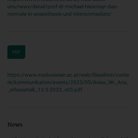
uns/news/detail/prof-dr-michael-hiesmayr-das-
normale-in-anaesthesie-und-intensivmedizin/
PDF
https://www.meduniwien.ac.at/web/fileadmin/conte
nt/kommunikation/events/2023/05/Aviso_Wr_Ana_
_sthesietalk_12.5.2023_v03.pdf
News