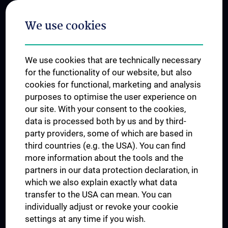
Postgraduate Trainings
We use cookies
Dual Career
Trusted Reseach - Research Security - Foreign Interference
We use cookies that are technically necessary
UNESCO Chair on Bioethics
for the functionality of our website, but also
MUVI
cookies for functional, marketing and analysis
purposes to optimise the user experience on
our site. With your consent to the cookies,
Connect with us
data is processed both by us and by third-
party providers, some of which are based in
third countries (e.g. the USA). You can find
more information about the tools and the
partners in our data protection declaration, in
which we also explain exactly what data
PRESSE
transfer to the USA can mean. You can
JOBS
individually adjust or revoke your cookie
MEDUNI SHOP
settings at any time if you wish.