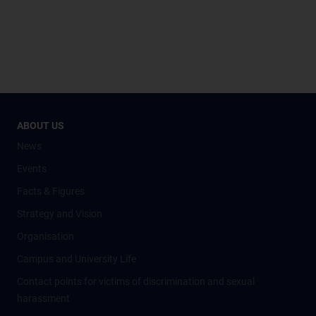
ABOUT US
News
Events
Facts & Figures
Strategy and Vision
Organisation
Campus and University Life
Contact points for victims of discrimination and sexual
harassment