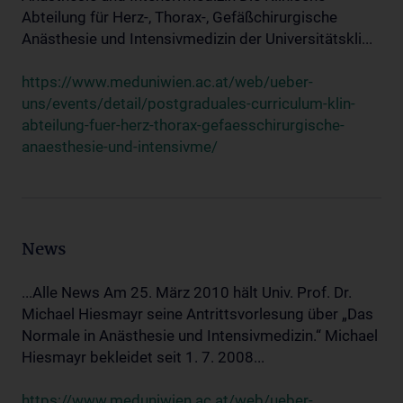
Abteilung für Herz-, Thorax-, Gefäßchirurgische
Anästhesie und Intensivmedizin der Universitätskli...
https://www.meduniwien.ac.at/web/ueber-
uns/events/detail/postgraduales-curriculum-klin-
abteilung-fuer-herz-thorax-gefaesschirurgische-
anaesthesie-und-intensivme/
News
...Alle News Am 25. März 2010 hält Univ. Prof. Dr.
Michael Hiesmayr seine Antrittsvorlesung über „Das
Normale in Anästhesie und Intensivmedizin.“ Michael
Hiesmayr bekleidet seit 1. 7. 2008...
https://www.meduniwien.ac.at/web/ueber-