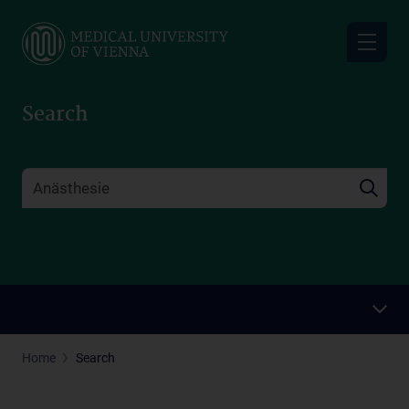
Skip
to
main
content
Search
Home
Search