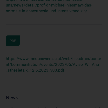
uns/news/detail/prof-dr-michael-hiesmayr-das-
normale-in-anaesthesie-und-intensivmedizin/
PDF
https://www.meduniwien.ac.at/web/fileadmin/conte
nt/kommunikation/events/2023/05/Aviso_Wr_Ana_
_sthesietalk_12.5.2023_v03.pdf
News