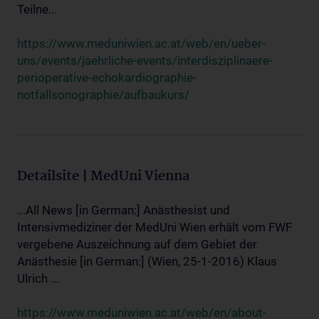
Teilne...
https://www.meduniwien.ac.at/web/en/ueber-
uns/events/jaehrliche-events/interdisziplinaere-
perioperative-echokardiographie-
notfallsonographie/aufbaukurs/
Detailsite | MedUni Vienna
...All News [in German:] Anästhesist und
Intensivmediziner der MedUni Wien erhält vom FWF
vergebene Auszeichnung auf dem Gebiet der
Anästhesie [in German:] (Wien, 25-1-2016) Klaus
Ulrich ...
https://www.meduniwien.ac.at/web/en/about-