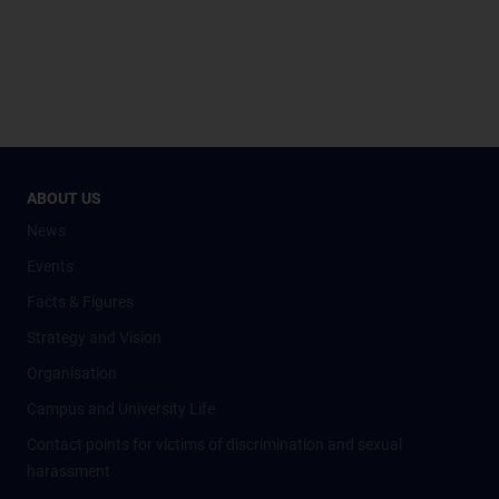
ABOUT US
News
Events
Facts & Figures
Strategy and Vision
Organisation
Campus and University Life
Contact points for victims of discrimination and sexual
harassment