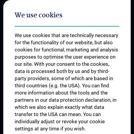
Postgraduate Trainings
We use cookies
Dual Career
Trusted Reseach - Research Security - Foreign Interference
We use cookies that are technically necessary
UNESCO Chair on Bioethics
for the functionality of our website, but also
MUVI
cookies for functional, marketing and analysis
purposes to optimise the user experience on
our site. With your consent to the cookies,
Connect with us
data is processed both by us and by third-
party providers, some of which are based in
third countries (e.g. the USA). You can find
more information about the tools and the
partners in our data protection declaration, in
which we also explain exactly what data
PRESSE
transfer to the USA can mean. You can
JOBS
individually adjust or revoke your cookie
MEDUNI SHOP
settings at any time if you wish.