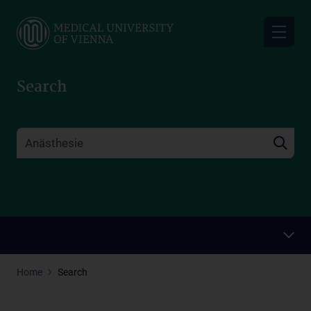
Skip
to
main
content
Search
Home
Search