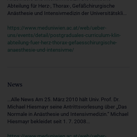
Abteilung für Herz-, Thorax-, Gefäßchirurgische
Anästhesie und Intensivmedizin der Universitätskli...
https://www.meduniwien.ac.at/web/ueber-
uns/events/detail/postgraduales-curriculum-klin-
abteilung-fuer-herz-thorax-gefaesschirurgische-
anaesthesie-und-intensivme/
News
...Alle News Am 25. März 2010 hält Univ. Prof. Dr.
Michael Hiesmayr seine Antrittsvorlesung über „Das
Normale in Anästhesie und Intensivmedizin.“ Michael
Hiesmayr bekleidet seit 1. 7. 2008...
https://www.meduniwien.ac.at/web/ueber-