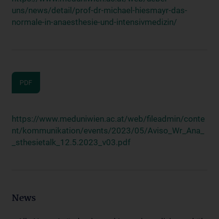
uns/news/detail/prof-dr-michael-hiesmayr-das-
normale-in-anaesthesie-und-intensivmedizin/
PDF
https://www.meduniwien.ac.at/web/fileadmin/conte
nt/kommunikation/events/2023/05/Aviso_Wr_Ana_
_sthesietalk_12.5.2023_v03.pdf
News