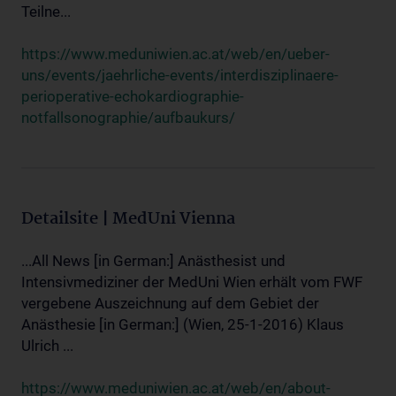
Teilne...
https://www.meduniwien.ac.at/web/en/ueber-
uns/events/jaehrliche-events/interdisziplinaere-
perioperative-echokardiographie-
notfallsonographie/aufbaukurs/
Detailsite | MedUni Vienna
...All News [in German:] Anästhesist und
Intensivmediziner der MedUni Wien erhält vom FWF
vergebene Auszeichnung auf dem Gebiet der
Anästhesie [in German:] (Wien, 25-1-2016) Klaus
Ulrich ...
https://www.meduniwien.ac.at/web/en/about-