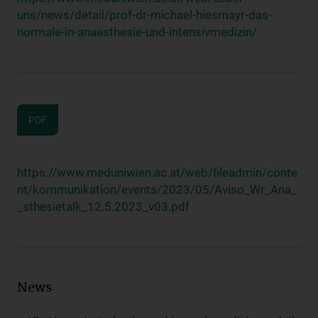
uns/news/detail/prof-dr-michael-hiesmayr-das-
normale-in-anaesthesie-und-intensivmedizin/
PDF
https://www.meduniwien.ac.at/web/fileadmin/conte
nt/kommunikation/events/2023/05/Aviso_Wr_Ana_
_sthesietalk_12.5.2023_v03.pdf
News