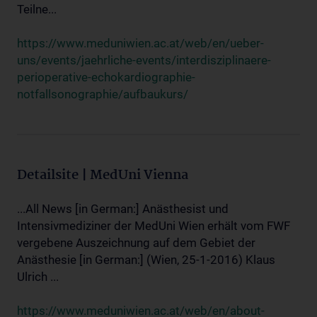
Teilne...
https://www.meduniwien.ac.at/web/en/ueber-
uns/events/jaehrliche-events/interdisziplinaere-
perioperative-echokardiographie-
notfallsonographie/aufbaukurs/
Detailsite | MedUni Vienna
...All News [in German:] Anästhesist und
Intensivmediziner der MedUni Wien erhält vom FWF
vergebene Auszeichnung auf dem Gebiet der
Anästhesie [in German:] (Wien, 25-1-2016) Klaus
Ulrich ...
https://www.meduniwien.ac.at/web/en/about-