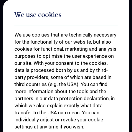
Postgraduate Trainings
We use cookies
Dual Career
Trusted Reseach - Research Security - Foreign Interference
We use cookies that are technically necessary
UNESCO Chair on Bioethics
for the functionality of our website, but also
MUVI
cookies for functional, marketing and analysis
purposes to optimise the user experience on
our site. With your consent to the cookies,
Connect with us
data is processed both by us and by third-
party providers, some of which are based in
third countries (e.g. the USA). You can find
more information about the tools and the
partners in our data protection declaration, in
which we also explain exactly what data
PRESSE
transfer to the USA can mean. You can
JOBS
individually adjust or revoke your cookie
MEDUNI SHOP
settings at any time if you wish.