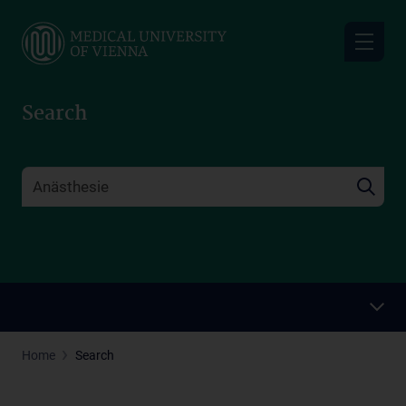
Skip
to
main
content
Search
Home
Search