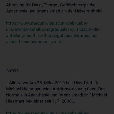
Abteilung für Herz-, Thorax-, Gefäßchirurgische
Anästhesie und Intensivmedizin der Universitätskli...
https://www.meduniwien.ac.at/web/ueber-
uns/events/detail/postgraduales-curriculum-klin-
abteilung-fuer-herz-thorax-gefaesschirurgische-
anaesthesie-und-intensivme/
News
...Alle News Am 25. März 2010 hält Univ. Prof. Dr.
Michael Hiesmayr seine Antrittsvorlesung über „Das
Normale in Anästhesie und Intensivmedizin.“ Michael
Hiesmayr bekleidet seit 1. 7. 2008...
https://www.meduniwien.ac.at/web/ueber-