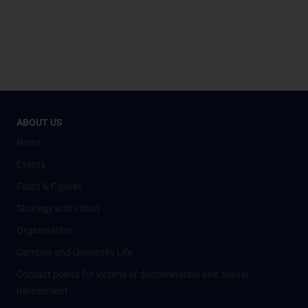
ABOUT US
News
Events
Facts & Figures
Strategy and Vision
Organisation
Campus and University Life
Contact points for victims of discrimination and sexual
harassment