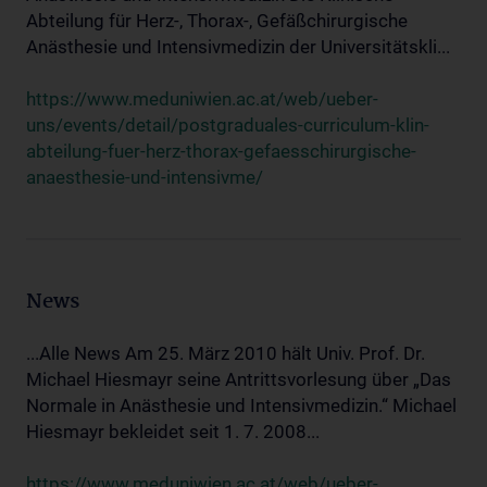
Abteilung für Herz-, Thorax-, Gefäßchirurgische
Anästhesie und Intensivmedizin der Universitätskli...
https://www.meduniwien.ac.at/web/ueber-
uns/events/detail/postgraduales-curriculum-klin-
abteilung-fuer-herz-thorax-gefaesschirurgische-
anaesthesie-und-intensivme/
News
...Alle News Am 25. März 2010 hält Univ. Prof. Dr.
Michael Hiesmayr seine Antrittsvorlesung über „Das
Normale in Anästhesie und Intensivmedizin.“ Michael
Hiesmayr bekleidet seit 1. 7. 2008...
https://www.meduniwien.ac.at/web/ueber-