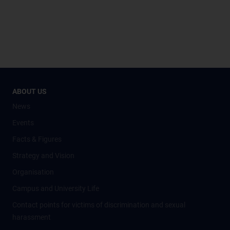
ABOUT US
News
Events
Facts & Figures
Strategy and Vision
Organisation
Campus and University Life
Contact points for victims of discrimination and sexual
harassment