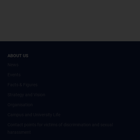
ABOUT US
News
Events
Facts & Figures
Strategy and Vision
Organisation
Campus and University Life
Contact points for victims of discrimination and sexual
harassment