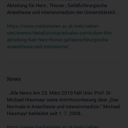
Abteilung für Herz-, Thorax-, Gefäßchirurgische
Anästhesie und Intensivmedizin der Universitätskli...
https://www.meduniwien.ac.at/web/ueber-
uns/events/detail/postgraduales-curriculum-klin-
abteilung-fuer-herz-thorax-gefaesschirurgische-
anaesthesie-und-intensivme/
News
...Alle News Am 25. März 2010 hält Univ. Prof. Dr.
Michael Hiesmayr seine Antrittsvorlesung über „Das
Normale in Anästhesie und Intensivmedizin.“ Michael
Hiesmayr bekleidet seit 1. 7. 2008...
https://www.meduniwien.ac.at/web/ueber-