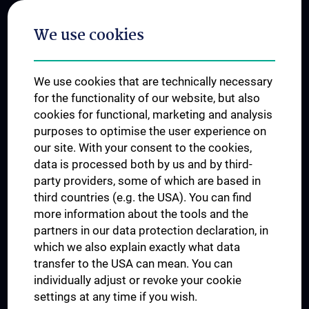
Postgraduate Trainings
We use cookies
Dual Career
Trusted Reseach - Research Security - Foreign Interference
We use cookies that are technically necessary
UNESCO Chair on Bioethics
for the functionality of our website, but also
MUVI
cookies for functional, marketing and analysis
purposes to optimise the user experience on
our site. With your consent to the cookies,
Connect with us
data is processed both by us and by third-
party providers, some of which are based in
third countries (e.g. the USA). You can find
more information about the tools and the
partners in our data protection declaration, in
which we also explain exactly what data
PRESSE
transfer to the USA can mean. You can
JOBS
individually adjust or revoke your cookie
MEDUNI SHOP
settings at any time if you wish.