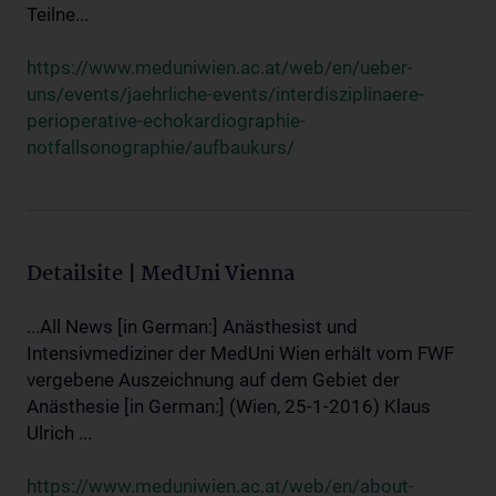
Teilne...
https://www.meduniwien.ac.at/web/en/ueber-
uns/events/jaehrliche-events/interdisziplinaere-
perioperative-echokardiographie-
notfallsonographie/aufbaukurs/
Detailsite | MedUni Vienna
...All News [in German:] Anästhesist und
Intensivmediziner der MedUni Wien erhält vom FWF
vergebene Auszeichnung auf dem Gebiet der
Anästhesie [in German:] (Wien, 25-1-2016) Klaus
Ulrich ...
https://www.meduniwien.ac.at/web/en/about-