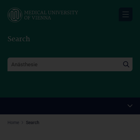
Skip
to
main
content
Search
Home
Search