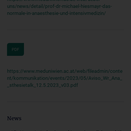
uns/news/detail/prof-dr-michael-hiesmayr-das-
normale-in-anaesthesie-und-intensivmedizin/
PDF
https://www.meduniwien.ac.at/web/fileadmin/conte
nt/kommunikation/events/2023/05/Aviso_Wr_Ana_
_sthesietalk_12.5.2023_v03.pdf
News