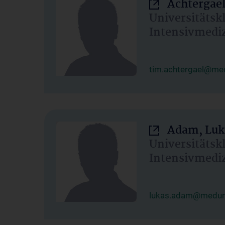
Achtergael
Universitätsk
Intensivmedi
tim.achtergael@med
Adam, Luk
Universitätsk
Intensivmedi
lukas.adam@meduni