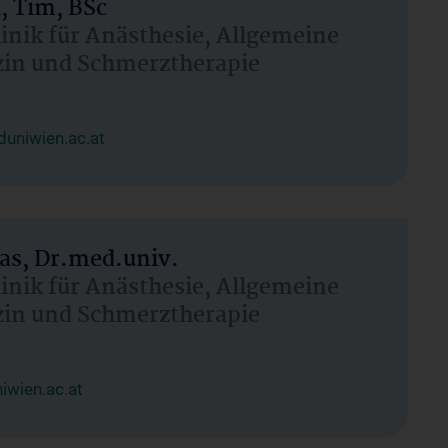
, Tim, BSc
linik für Anästhesie, Allgemeine
zin und Schmerztherapie
uniwien.ac.at
as, Dr.med.univ.
linik für Anästhesie, Allgemeine
zin und Schmerztherapie
wien.ac.at