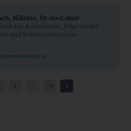
ch, Nikolas, Dr.med.univ.
linik für Anästhesie, Allgemeine
zin und Schmerztherapie
ch@meduniwien.ac.at
5
…
116