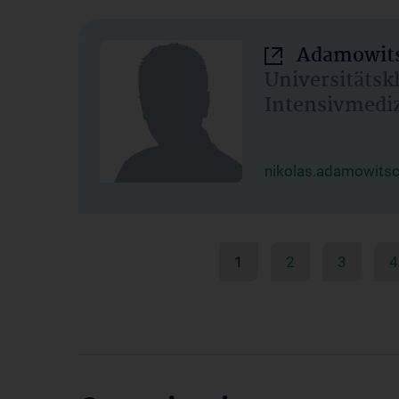
Adamowits
Universitätsk
Intensivmedi
nikolas.adamowits
1
2
3
4