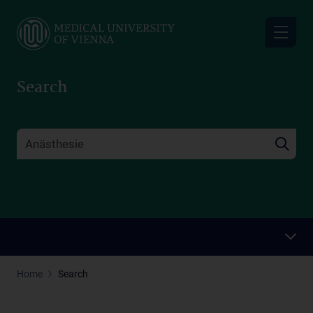
Skip
to
main
content
Search
Home
Search