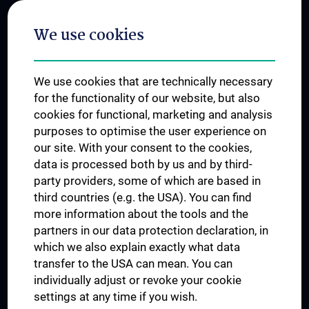
Postgraduate Trainings
We use cookies
Dual Career
Trusted Reseach - Research Security - Foreign Interference
We use cookies that are technically necessary
UNESCO Chair on Bioethics
for the functionality of our website, but also
MUVI
cookies for functional, marketing and analysis
purposes to optimise the user experience on
our site. With your consent to the cookies,
Connect with us
data is processed both by us and by third-
party providers, some of which are based in
third countries (e.g. the USA). You can find
more information about the tools and the
partners in our data protection declaration, in
which we also explain exactly what data
PRESSE
transfer to the USA can mean. You can
JOBS
individually adjust or revoke your cookie
MEDUNI SHOP
settings at any time if you wish.