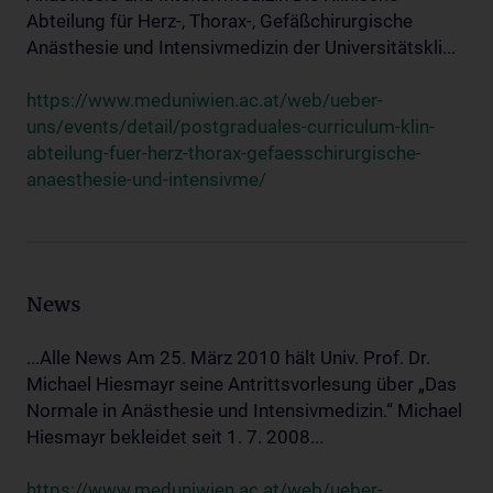
Abteilung für Herz-, Thorax-, Gefäßchirurgische
Anästhesie und Intensivmedizin der Universitätskli...
https://www.meduniwien.ac.at/web/ueber-
uns/events/detail/postgraduales-curriculum-klin-
abteilung-fuer-herz-thorax-gefaesschirurgische-
anaesthesie-und-intensivme/
News
...Alle News Am 25. März 2010 hält Univ. Prof. Dr.
Michael Hiesmayr seine Antrittsvorlesung über „Das
Normale in Anästhesie und Intensivmedizin.“ Michael
Hiesmayr bekleidet seit 1. 7. 2008...
https://www.meduniwien.ac.at/web/ueber-