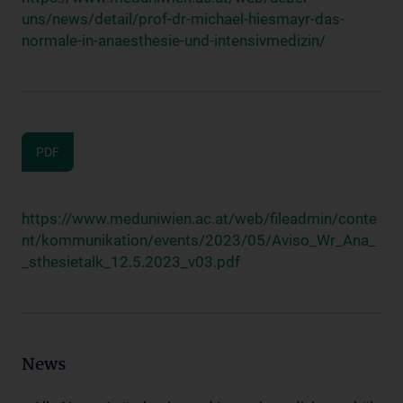
uns/news/detail/prof-dr-michael-hiesmayr-das-
normale-in-anaesthesie-und-intensivmedizin/
PDF
https://www.meduniwien.ac.at/web/fileadmin/conte
nt/kommunikation/events/2023/05/Aviso_Wr_Ana_
_sthesietalk_12.5.2023_v03.pdf
News