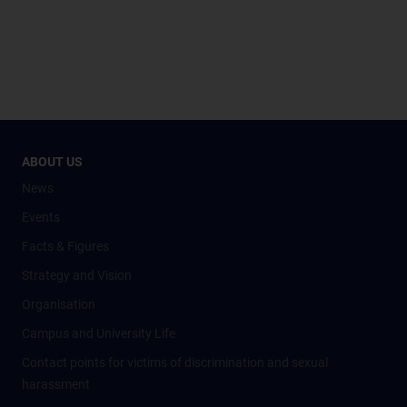
ABOUT US
News
Events
Facts & Figures
Strategy and Vision
Organisation
Campus and University Life
Contact points for victims of discrimination and sexual
harassment