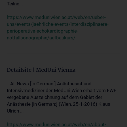
Teilne...
https://www.meduniwien.ac.at/web/en/ueber-
uns/events/jaehrliche-events/interdisziplinaere-
perioperative-echokardiographie-
notfallsonographie/aufbaukurs/
Detailsite | MedUni Vienna
...All News [in German:] Anästhesist und
Intensivmediziner der MedUni Wien erhält vom FWF
vergebene Auszeichnung auf dem Gebiet der
Anästhesie [in German:] (Wien, 25-1-2016) Klaus
Ulrich ...
https://www.meduniwien.ac.at/web/en/about-