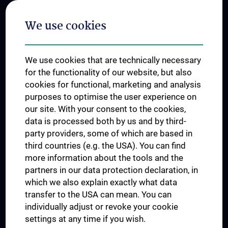
Postgraduate Trainings
We use cookies
Dual Career
Trusted Reseach - Research Security - Foreign Interference
We use cookies that are technically necessary
UNESCO Chair on Bioethics
for the functionality of our website, but also
MUVI
cookies for functional, marketing and analysis
purposes to optimise the user experience on
our site. With your consent to the cookies,
Connect with us
data is processed both by us and by third-
party providers, some of which are based in
third countries (e.g. the USA). You can find
more information about the tools and the
partners in our data protection declaration, in
which we also explain exactly what data
PRESSE
transfer to the USA can mean. You can
JOBS
individually adjust or revoke your cookie
MEDUNI SHOP
settings at any time if you wish.