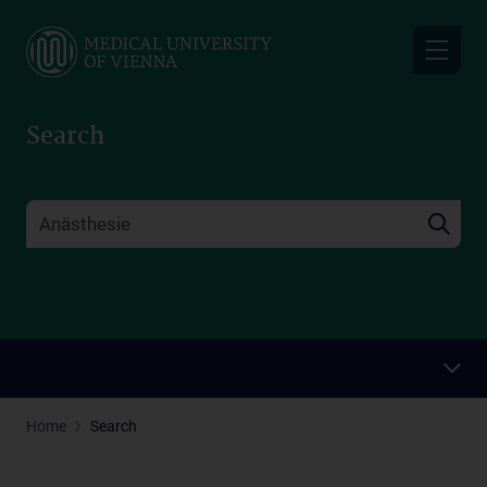
Skip
to
main
content
Search
Home
Search