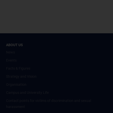
ABOUT US
News
Events
Facts & Figures
Strategy and Vision
Organisation
Campus and University Life
Contact points for victims of discrimination and sexual
harassment