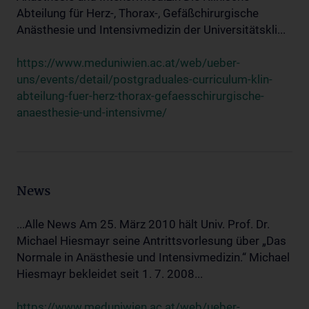
Abteilung für Herz-, Thorax-, Gefäßchirurgische
Anästhesie und Intensivmedizin der Universitätskli...
https://www.meduniwien.ac.at/web/ueber-
uns/events/detail/postgraduales-curriculum-klin-
abteilung-fuer-herz-thorax-gefaesschirurgische-
anaesthesie-und-intensivme/
News
...Alle News Am 25. März 2010 hält Univ. Prof. Dr.
Michael Hiesmayr seine Antrittsvorlesung über „Das
Normale in Anästhesie und Intensivmedizin.“ Michael
Hiesmayr bekleidet seit 1. 7. 2008...
https://www.meduniwien.ac.at/web/ueber-