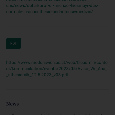
uns/news/detail/prof-dr-michael-hiesmayr-das-
normale-in-anaesthesie-und-intensivmedizin/
PDF
https://www.meduniwien.ac.at/web/fileadmin/conte
nt/kommunikation/events/2023/05/Aviso_Wr_Ana_
_sthesietalk_12.5.2023_v03.pdf
News