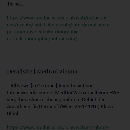
Teilne...
https://www.meduniwien.ac.at/web/en/ueber-
uns/events/jaehrliche-events/interdisziplinaere-
perioperative-echokardiographie-
notfallsonographie/aufbaukurs/
Detailsite | MedUni Vienna
...All News [in German:] Anästhesist und
Intensivmediziner der MedUni Wien erhält vom FWF
vergebene Auszeichnung auf dem Gebiet der
Anästhesie [in German:] (Wien, 25-1-2016) Klaus
Ulrich ...
https://www.meduniwien.ac.at/web/en/about-