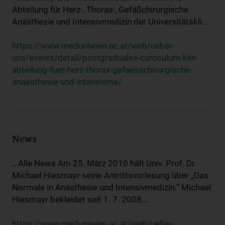
Abteilung für Herz-, Thorax-, Gefäßchirurgische
Anästhesie und Intensivmedizin der Universitätskli...
https://www.meduniwien.ac.at/web/ueber-
uns/events/detail/postgraduales-curriculum-klin-
abteilung-fuer-herz-thorax-gefaesschirurgische-
anaesthesie-und-intensivme/
News
...Alle News Am 25. März 2010 hält Univ. Prof. Dr.
Michael Hiesmayr seine Antrittsvorlesung über „Das
Normale in Anästhesie und Intensivmedizin.“ Michael
Hiesmayr bekleidet seit 1. 7. 2008...
https://www.meduniwien.ac.at/web/ueber-