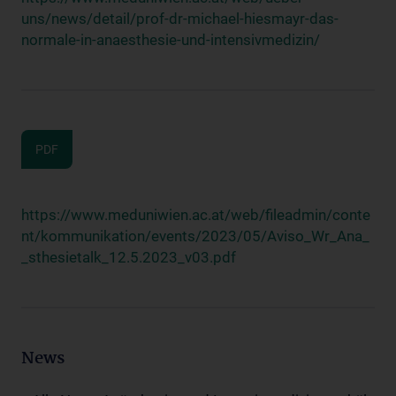
uns/news/detail/prof-dr-michael-hiesmayr-das-
normale-in-anaesthesie-und-intensivmedizin/
PDF
https://www.meduniwien.ac.at/web/fileadmin/conte
nt/kommunikation/events/2023/05/Aviso_Wr_Ana_
_sthesietalk_12.5.2023_v03.pdf
News