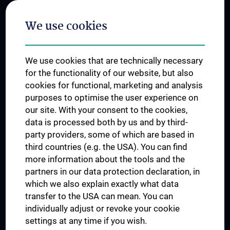
Postgraduate Trainings
We use cookies
Dual Career
Trusted Reseach - Research Security - Foreign Interference
We use cookies that are technically necessary
UNESCO Chair on Bioethics
for the functionality of our website, but also
MUVI
cookies for functional, marketing and analysis
purposes to optimise the user experience on
our site. With your consent to the cookies,
Connect with us
data is processed both by us and by third-
party providers, some of which are based in
third countries (e.g. the USA). You can find
more information about the tools and the
partners in our data protection declaration, in
which we also explain exactly what data
PRESSE
transfer to the USA can mean. You can
JOBS
individually adjust or revoke your cookie
MEDUNI SHOP
settings at any time if you wish.