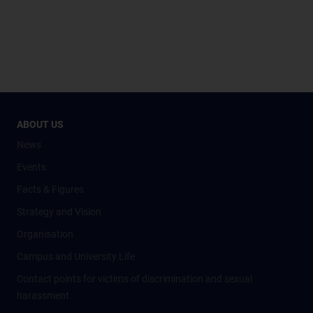
ABOUT US
News
Events
Facts & Figures
Strategy and Vision
Organisation
Campus and University Life
Contact points for victims of discrimination and sexual
harassment