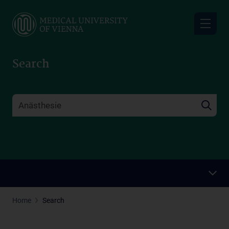
Skip
to
main
content
Search
Home
Search