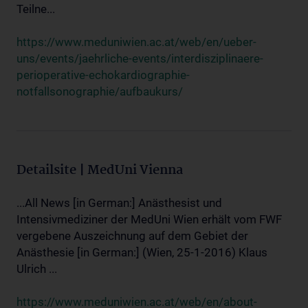
Teilne...
https://www.meduniwien.ac.at/web/en/ueber-
uns/events/jaehrliche-events/interdisziplinaere-
perioperative-echokardiographie-
notfallsonographie/aufbaukurs/
Detailsite | MedUni Vienna
...All News [in German:] Anästhesist und
Intensivmediziner der MedUni Wien erhält vom FWF
vergebene Auszeichnung auf dem Gebiet der
Anästhesie [in German:] (Wien, 25-1-2016) Klaus
Ulrich ...
https://www.meduniwien.ac.at/web/en/about-