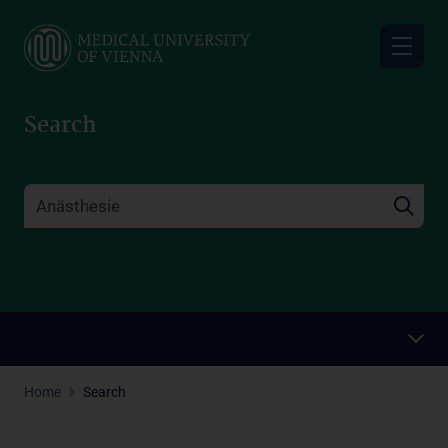
Skip
to
main
content
Search
Home
Search