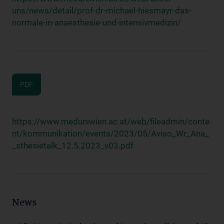
uns/news/detail/prof-dr-michael-hiesmayr-das-
normale-in-anaesthesie-und-intensivmedizin/
PDF
https://www.meduniwien.ac.at/web/fileadmin/conte
nt/kommunikation/events/2023/05/Aviso_Wr_Ana_
_sthesietalk_12.5.2023_v03.pdf
News