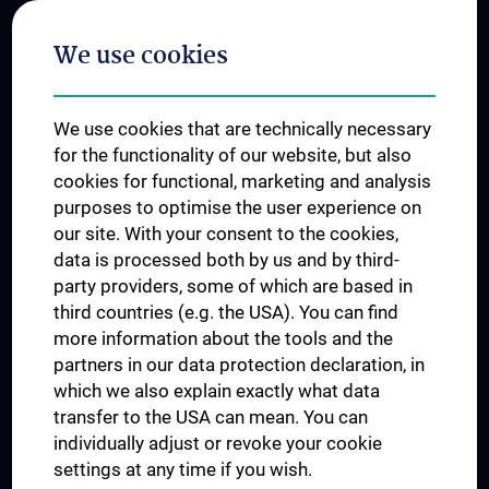
Postgraduate Trainings
We use cookies
Dual Career
Trusted Reseach - Research Security - Foreign Interference
We use cookies that are technically necessary
UNESCO Chair on Bioethics
for the functionality of our website, but also
MUVI
cookies for functional, marketing and analysis
purposes to optimise the user experience on
our site. With your consent to the cookies,
Connect with us
data is processed both by us and by third-
party providers, some of which are based in
third countries (e.g. the USA). You can find
more information about the tools and the
partners in our data protection declaration, in
which we also explain exactly what data
PRESSE
transfer to the USA can mean. You can
JOBS
individually adjust or revoke your cookie
MEDUNI SHOP
settings at any time if you wish.