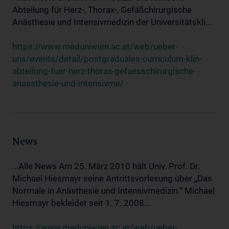
Abteilung für Herz-, Thorax-, Gefäßchirurgische
Anästhesie und Intensivmedizin der Universitätskli...
https://www.meduniwien.ac.at/web/ueber-
uns/events/detail/postgraduales-curriculum-klin-
abteilung-fuer-herz-thorax-gefaesschirurgische-
anaesthesie-und-intensivme/
News
...Alle News Am 25. März 2010 hält Univ. Prof. Dr.
Michael Hiesmayr seine Antrittsvorlesung über „Das
Normale in Anästhesie und Intensivmedizin.“ Michael
Hiesmayr bekleidet seit 1. 7. 2008...
https://www.meduniwien.ac.at/web/ueber-