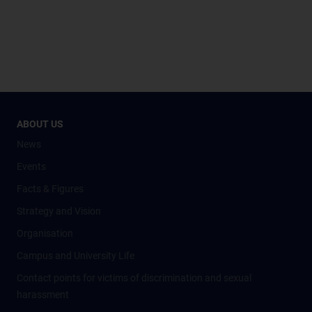
ABOUT US
News
Events
Facts & Figures
Strategy and Vision
Organisation
Campus and University Life
Contact points for victims of discrimination and sexual
harassment