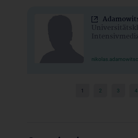
Adamowits
Universitätsk
Intensivmedi
nikolas.adamowits
1
2
3
4