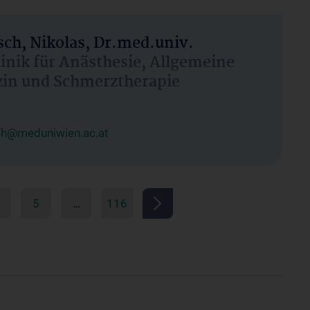
ch, Nikolas, Dr.med.univ.
linik für Anästhesie, Allgemeine
zin und Schmerztherapie
ch@meduniwien.ac.at
5
…
116