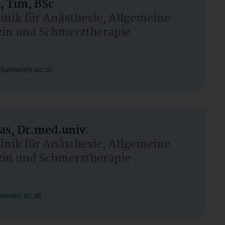
, Tim, BSc
linik für Anästhesie, Allgemeine
zin und Schmerztherapie
uniwien.ac.at
as, Dr.med.univ.
linik für Anästhesie, Allgemeine
zin und Schmerztherapie
wien.ac.at