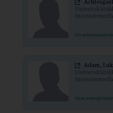
Achtergael
Universitätsk
Intensivmedi
tim.achtergael@med
Adam, Luk
Universitätsk
Intensivmedi
lukas.adam@meduni