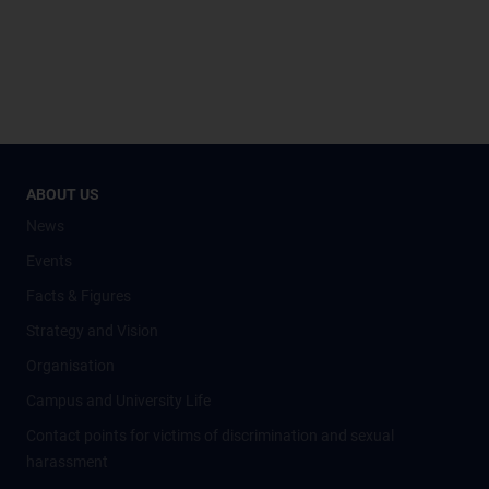
ABOUT US
News
Events
Facts & Figures
Strategy and Vision
Organisation
Campus and University Life
Contact points for victims of discrimination and sexual
harassment