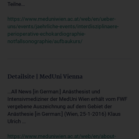
Teilne...
https://www.meduniwien.ac.at/web/en/ueber-
uns/events/jaehrliche-events/interdisziplinaere-
perioperative-echokardiographie-
notfallsonographie/aufbaukurs/
Detailsite | MedUni Vienna
...All News [in German:] Anästhesist und
Intensivmediziner der MedUni Wien erhält vom FWF
vergebene Auszeichnung auf dem Gebiet der
Anästhesie [in German:] (Wien, 25-1-2016) Klaus
Ulrich ...
https://www.meduniwien.ac.at/web/en/about-