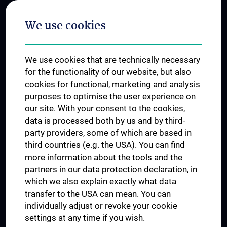
Postgraduate Trainings
We use cookies
Dual Career
Trusted Reseach - Research Security - Foreign Interference
We use cookies that are technically necessary
UNESCO Chair on Bioethics
for the functionality of our website, but also
MUVI
cookies for functional, marketing and analysis
purposes to optimise the user experience on
our site. With your consent to the cookies,
Connect with us
data is processed both by us and by third-
party providers, some of which are based in
third countries (e.g. the USA). You can find
more information about the tools and the
partners in our data protection declaration, in
which we also explain exactly what data
PRESSE
transfer to the USA can mean. You can
JOBS
individually adjust or revoke your cookie
MEDUNI SHOP
settings at any time if you wish.