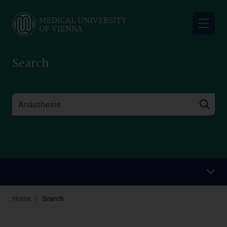
Skip
to
main
content
Search
Home
Search