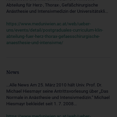
Abteilung für Herz-, Thorax-, Gefäßchirurgische
Anästhesie und Intensivmedizin der Universitätskli...
https://www.meduniwien.ac.at/web/ueber-
uns/events/detail/postgraduales-curriculum-klin-
abteilung-fuer-herz-thorax-gefaesschirurgische-
anaesthesie-und-intensivme/
News
...Alle News Am 25. März 2010 hält Univ. Prof. Dr.
Michael Hiesmayr seine Antrittsvorlesung über „Das
Normale in Anästhesie und Intensivmedizin.“ Michael
Hiesmayr bekleidet seit 1. 7. 2008...
https://www.meduniwien.ac.at/web/ueber-