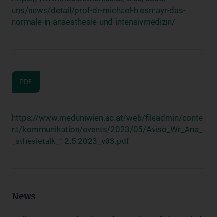
uns/news/detail/prof-dr-michael-hiesmayr-das-
normale-in-anaesthesie-und-intensivmedizin/
PDF
https://www.meduniwien.ac.at/web/fileadmin/conte
nt/kommunikation/events/2023/05/Aviso_Wr_Ana_
_sthesietalk_12.5.2023_v03.pdf
News