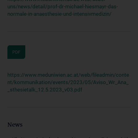
uns/news/detail/prof-dr-michael-hiesmayr-das-
normale-in-anaesthesie-und-intensivmedizin/
PDF
https://www.meduniwien.ac.at/web/fileadmin/conte
nt/kommunikation/events/2023/05/Aviso_Wr_Ana_
_sthesietalk_12.5.2023_v03.pdf
News