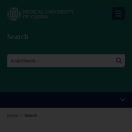
Skip
to
main
content
Search
Home
Search