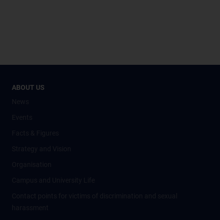
ABOUT US
News
Events
Facts & Figures
Strategy and Vision
Organisation
Campus and University Life
Contact points for victims of discrimination and sexual
harassment