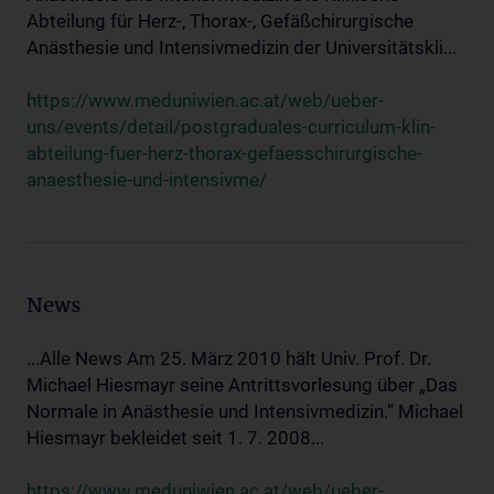
Abteilung für Herz-, Thorax-, Gefäßchirurgische
Anästhesie und Intensivmedizin der Universitätskli...
https://www.meduniwien.ac.at/web/ueber-
uns/events/detail/postgraduales-curriculum-klin-
abteilung-fuer-herz-thorax-gefaesschirurgische-
anaesthesie-und-intensivme/
News
...Alle News Am 25. März 2010 hält Univ. Prof. Dr.
Michael Hiesmayr seine Antrittsvorlesung über „Das
Normale in Anästhesie und Intensivmedizin.“ Michael
Hiesmayr bekleidet seit 1. 7. 2008...
https://www.meduniwien.ac.at/web/ueber-