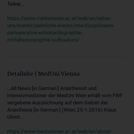
Teilne...
https://www.meduniwien.ac.at/web/en/ueber-
uns/events/jaehrliche-events/interdisziplinaere-
perioperative-echokardiographie-
notfallsonographie/aufbaukurs/
Detailsite | MedUni Vienna
...All News [in German:] Anästhesist und
Intensivmediziner der MedUni Wien erhält vom FWF
vergebene Auszeichnung auf dem Gebiet der
Anästhesie [in German:] (Wien, 25-1-2016) Klaus
Ulrich ...
https://www.meduniwien.ac.at/web/en/about-