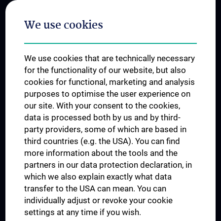
Postgraduate Trainings
We use cookies
Dual Career
Trusted Reseach - Research Security - Foreign Interference
We use cookies that are technically necessary
UNESCO Chair on Bioethics
for the functionality of our website, but also
MUVI
cookies for functional, marketing and analysis
purposes to optimise the user experience on
our site. With your consent to the cookies,
Connect with us
data is processed both by us and by third-
party providers, some of which are based in
third countries (e.g. the USA). You can find
more information about the tools and the
partners in our data protection declaration, in
which we also explain exactly what data
PRESSE
transfer to the USA can mean. You can
JOBS
individually adjust or revoke your cookie
MEDUNI SHOP
settings at any time if you wish.