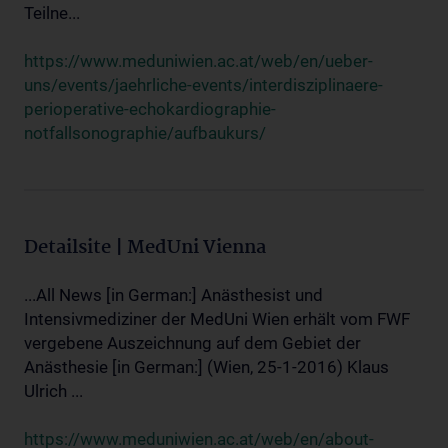
Teilne...
https://www.meduniwien.ac.at/web/en/ueber-
uns/events/jaehrliche-events/interdisziplinaere-
perioperative-echokardiographie-
notfallsonographie/aufbaukurs/
Detailsite | MedUni Vienna
...All News [in German:] Anästhesist und
Intensivmediziner der MedUni Wien erhält vom FWF
vergebene Auszeichnung auf dem Gebiet der
Anästhesie [in German:] (Wien, 25-1-2016) Klaus
Ulrich ...
https://www.meduniwien.ac.at/web/en/about-