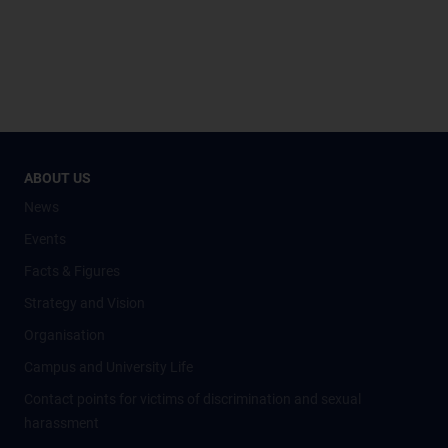
ABOUT US
News
Events
Facts & Figures
Strategy and Vision
Organisation
Campus and University Life
Contact points for victims of discrimination and sexual
harassment