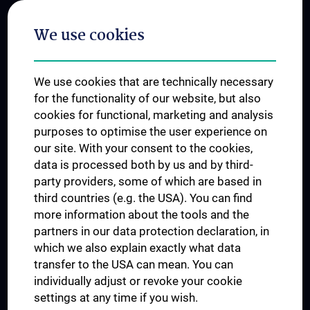
Postgraduate Trainings
We use cookies
Dual Career
Trusted Reseach - Research Security - Foreign Interference
We use cookies that are technically necessary
UNESCO Chair on Bioethics
for the functionality of our website, but also
MUVI
cookies for functional, marketing and analysis
purposes to optimise the user experience on
our site. With your consent to the cookies,
Connect with us
data is processed both by us and by third-
party providers, some of which are based in
third countries (e.g. the USA). You can find
more information about the tools and the
partners in our data protection declaration, in
which we also explain exactly what data
PRESSE
transfer to the USA can mean. You can
JOBS
individually adjust or revoke your cookie
MEDUNI SHOP
settings at any time if you wish.