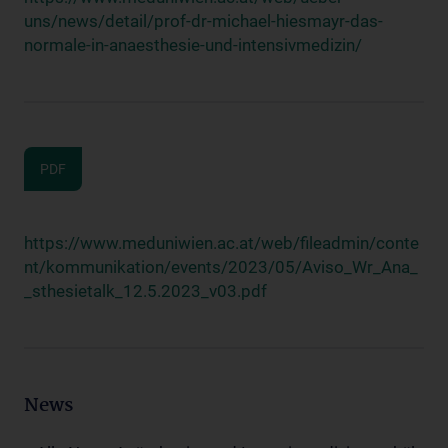
uns/news/detail/prof-dr-michael-hiesmayr-das-
normale-in-anaesthesie-und-intensivmedizin/
PDF
https://www.meduniwien.ac.at/web/fileadmin/conte
nt/kommunikation/events/2023/05/Aviso_Wr_Ana_
_sthesietalk_12.5.2023_v03.pdf
News