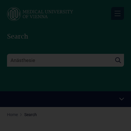
Skip
to
main
content
Search
Home
Search