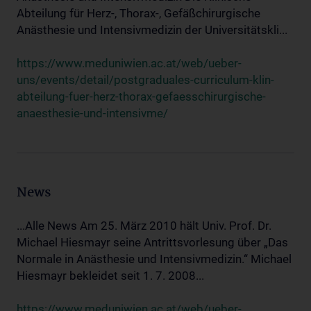
Abteilung für Herz-, Thorax-, Gefäßchirurgische
Anästhesie und Intensivmedizin der Universitätskli...
https://www.meduniwien.ac.at/web/ueber-
uns/events/detail/postgraduales-curriculum-klin-
abteilung-fuer-herz-thorax-gefaesschirurgische-
anaesthesie-und-intensivme/
News
...Alle News Am 25. März 2010 hält Univ. Prof. Dr.
Michael Hiesmayr seine Antrittsvorlesung über „Das
Normale in Anästhesie und Intensivmedizin.“ Michael
Hiesmayr bekleidet seit 1. 7. 2008...
https://www.meduniwien.ac.at/web/ueber-