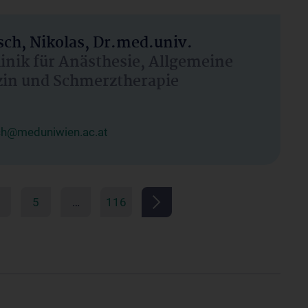
ch, Nikolas, Dr.med.univ.
linik für Anästhesie, Allgemeine
zin und Schmerztherapie
ch@meduniwien.ac.at
5
…
116