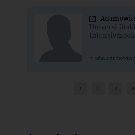
Adamowits
Universitätsk
Intensivmedi
nikolas.adamowits
1
2
3
4