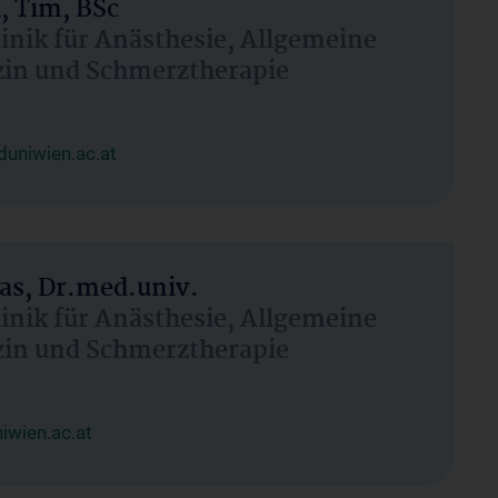
, Tim, BSc
linik für Anästhesie, Allgemeine
zin und Schmerztherapie
uniwien.ac.at
as, Dr.med.univ.
linik für Anästhesie, Allgemeine
zin und Schmerztherapie
wien.ac.at