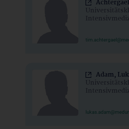
Achtergael
Universitätsk
Intensivmedi
tim.achtergael@med
Adam, Luk
Universitätsk
Intensivmedi
lukas.adam@meduni