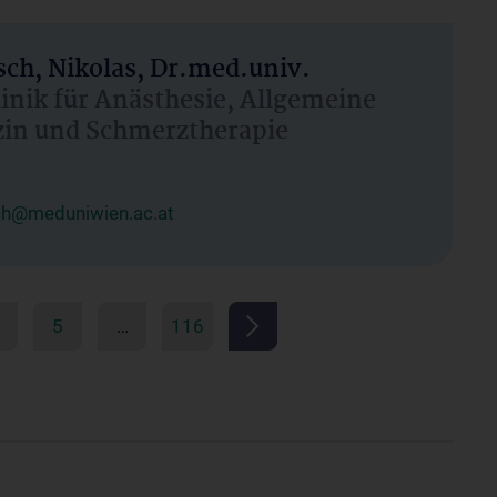
ch, Nikolas, Dr.med.univ.
linik für Anästhesie, Allgemeine
zin und Schmerztherapie
ch@meduniwien.ac.at
5
…
116