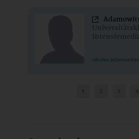
Adamowits
Universitätsk
Intensivmedi
nikolas.adamowits
1
2
3
4