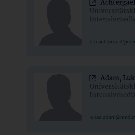
Achtergael
Universitätsk
Intensivmedi
tim.achtergael@med
Adam, Luk
Universitätsk
Intensivmedi
lukas.adam@meduni