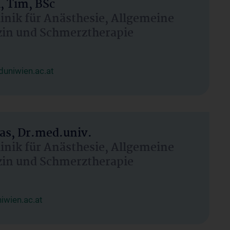
, Tim, BSc
linik für Anästhesie, Allgemeine
zin und Schmerztherapie
uniwien.ac.at
as, Dr.med.univ.
linik für Anästhesie, Allgemeine
zin und Schmerztherapie
wien.ac.at