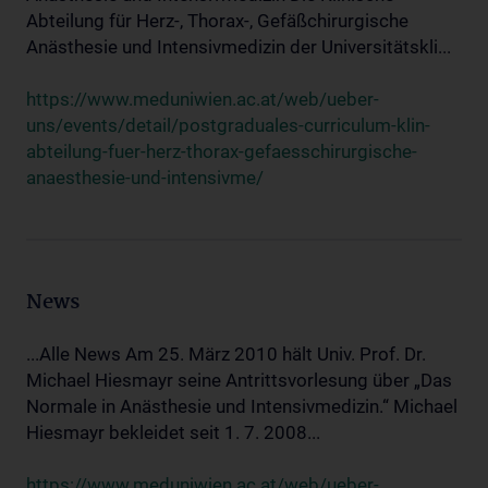
Abteilung für Herz-, Thorax-, Gefäßchirurgische
Anästhesie und Intensivmedizin der Universitätskli...
https://www.meduniwien.ac.at/web/ueber-
uns/events/detail/postgraduales-curriculum-klin-
abteilung-fuer-herz-thorax-gefaesschirurgische-
anaesthesie-und-intensivme/
News
...Alle News Am 25. März 2010 hält Univ. Prof. Dr.
Michael Hiesmayr seine Antrittsvorlesung über „Das
Normale in Anästhesie und Intensivmedizin.“ Michael
Hiesmayr bekleidet seit 1. 7. 2008...
https://www.meduniwien.ac.at/web/ueber-