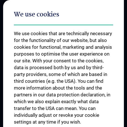
Postgraduate Trainings
We use cookies
Dual Career
Trusted Reseach - Research Security - Foreign Interference
We use cookies that are technically necessary
UNESCO Chair on Bioethics
for the functionality of our website, but also
MUVI
cookies for functional, marketing and analysis
purposes to optimise the user experience on
our site. With your consent to the cookies,
Connect with us
data is processed both by us and by third-
party providers, some of which are based in
third countries (e.g. the USA). You can find
more information about the tools and the
partners in our data protection declaration, in
which we also explain exactly what data
PRESSE
transfer to the USA can mean. You can
JOBS
individually adjust or revoke your cookie
MEDUNI SHOP
settings at any time if you wish.