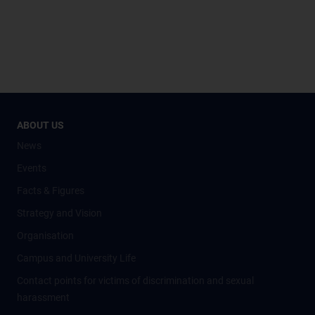
ABOUT US
News
Events
Facts & Figures
Strategy and Vision
Organisation
Campus and University Life
Contact points for victims of discrimination and sexual
harassment