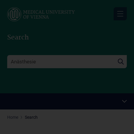
Skip
to
main
content
Search
Home
Search