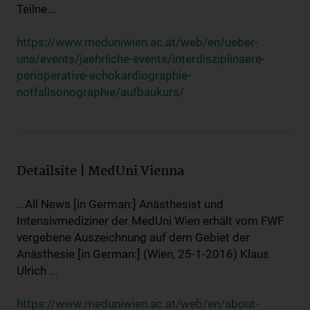
Teilne...
https://www.meduniwien.ac.at/web/en/ueber-
uns/events/jaehrliche-events/interdisziplinaere-
perioperative-echokardiographie-
notfallsonographie/aufbaukurs/
Detailsite | MedUni Vienna
...All News [in German:] Anästhesist und
Intensivmediziner der MedUni Wien erhält vom FWF
vergebene Auszeichnung auf dem Gebiet der
Anästhesie [in German:] (Wien, 25-1-2016) Klaus
Ulrich ...
https://www.meduniwien.ac.at/web/en/about-