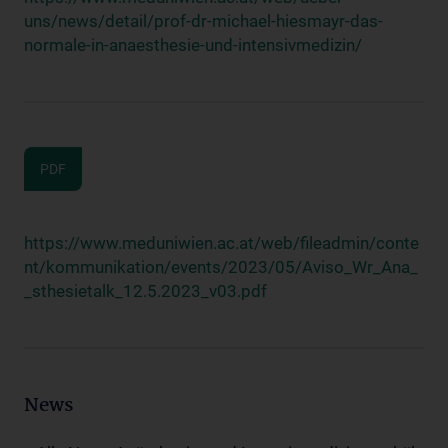
uns/news/detail/prof-dr-michael-hiesmayr-das-
normale-in-anaesthesie-und-intensivmedizin/
PDF
https://www.meduniwien.ac.at/web/fileadmin/conte
nt/kommunikation/events/2023/05/Aviso_Wr_Ana_
_sthesietalk_12.5.2023_v03.pdf
News