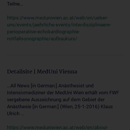
Teilne...
https://www.meduniwien.ac.at/web/en/ueber-
uns/events/jaehrliche-events/interdisziplinaere-
perioperative-echokardiographie-
notfallsonographie/aufbaukurs/
Detailsite | MedUni Vienna
...All News [in German:] Anästhesist und
Intensivmediziner der MedUni Wien erhält vom FWF
vergebene Auszeichnung auf dem Gebiet der
Anästhesie [in German:] (Wien, 25-1-2016) Klaus
Ulrich ...
https://www.meduniwien.ac.at/web/en/about-