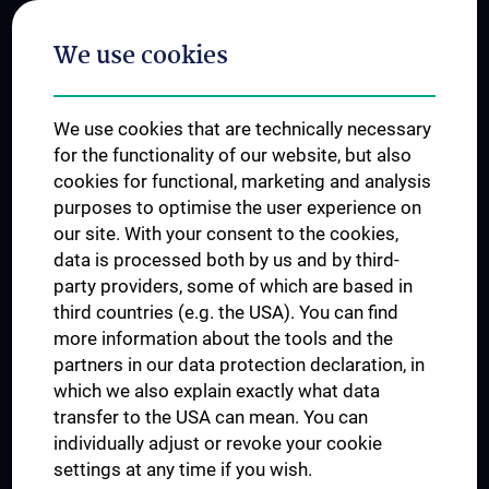
Postgraduate Trainings
We use cookies
Dual Career
Trusted Reseach - Research Security - Foreign Interference
We use cookies that are technically necessary
UNESCO Chair on Bioethics
for the functionality of our website, but also
MUVI
cookies for functional, marketing and analysis
purposes to optimise the user experience on
our site. With your consent to the cookies,
Connect with us
data is processed both by us and by third-
party providers, some of which are based in
third countries (e.g. the USA). You can find
more information about the tools and the
partners in our data protection declaration, in
which we also explain exactly what data
PRESSE
transfer to the USA can mean. You can
JOBS
individually adjust or revoke your cookie
MEDUNI SHOP
settings at any time if you wish.