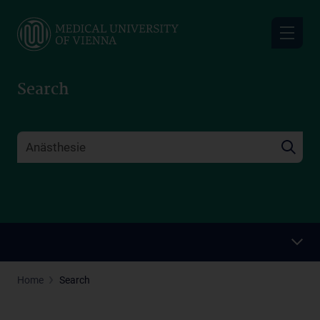
Skip
to
main
content
Search
Home
Search