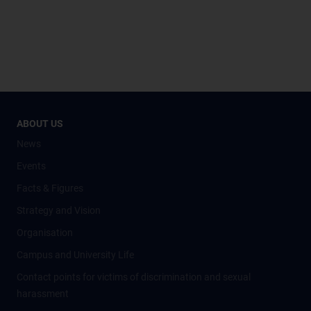
ABOUT US
News
Events
Facts & Figures
Strategy and Vision
Organisation
Campus and University Life
Contact points for victims of discrimination and sexual
harassment