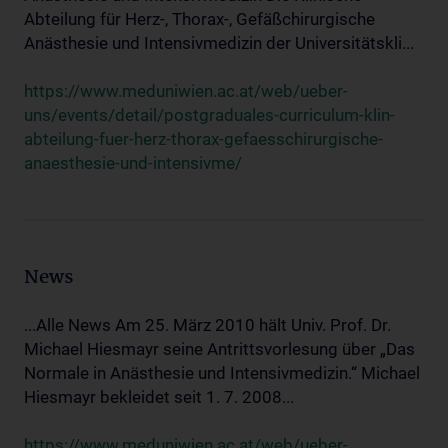
Abteilung für Herz-, Thorax-, Gefäßchirurgische
Anästhesie und Intensivmedizin der Universitätskli...
https://www.meduniwien.ac.at/web/ueber-
uns/events/detail/postgraduales-curriculum-klin-
abteilung-fuer-herz-thorax-gefaesschirurgische-
anaesthesie-und-intensivme/
News
...Alle News Am 25. März 2010 hält Univ. Prof. Dr.
Michael Hiesmayr seine Antrittsvorlesung über „Das
Normale in Anästhesie und Intensivmedizin.“ Michael
Hiesmayr bekleidet seit 1. 7. 2008...
https://www.meduniwien.ac.at/web/ueber-