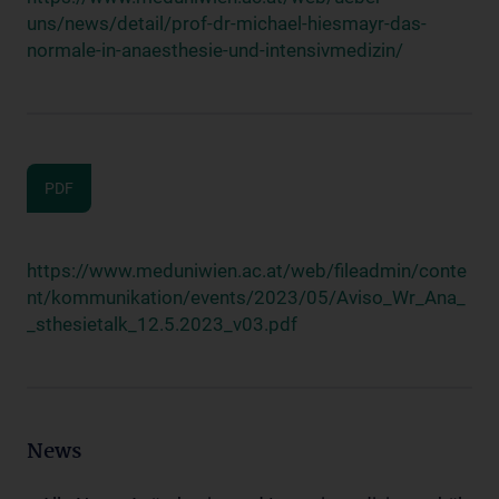
uns/news/detail/prof-dr-michael-hiesmayr-das-
normale-in-anaesthesie-und-intensivmedizin/
PDF
https://www.meduniwien.ac.at/web/fileadmin/conte
nt/kommunikation/events/2023/05/Aviso_Wr_Ana_
_sthesietalk_12.5.2023_v03.pdf
News