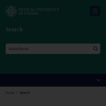
Skip
to
main
content
Search
Home
Search