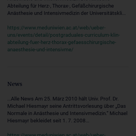
Abteilung für Herz-, Thorax-, Gefäßchirurgische
Anästhesie und Intensivmedizin der Universitätskli...
https://www.meduniwien.ac.at/web/ueber-
uns/events/detail/postgraduales-curriculum-klin-
abteilung-fuer-herz-thorax-gefaesschirurgische-
anaesthesie-und-intensivme/
News
...Alle News Am 25. März 2010 hält Univ. Prof. Dr.
Michael Hiesmayr seine Antrittsvorlesung über „Das
Normale in Anästhesie und Intensivmedizin.“ Michael
Hiesmayr bekleidet seit 1. 7. 2008...
https://www.meduniwien.ac.at/web/ueber-