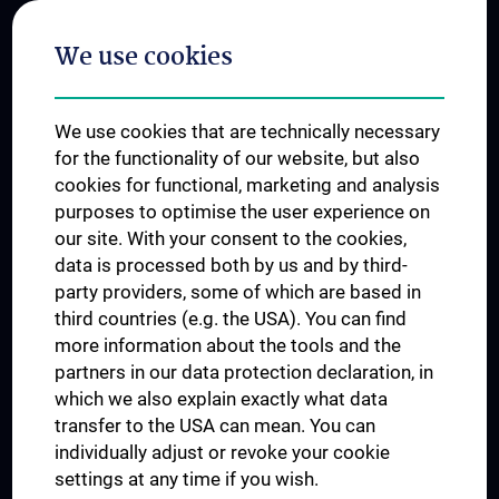
Postgraduate Trainings
We use cookies
Dual Career
Trusted Reseach - Research Security - Foreign Interference
We use cookies that are technically necessary
UNESCO Chair on Bioethics
for the functionality of our website, but also
MUVI
cookies for functional, marketing and analysis
purposes to optimise the user experience on
our site. With your consent to the cookies,
Connect with us
data is processed both by us and by third-
party providers, some of which are based in
third countries (e.g. the USA). You can find
more information about the tools and the
partners in our data protection declaration, in
which we also explain exactly what data
PRESSE
transfer to the USA can mean. You can
JOBS
individually adjust or revoke your cookie
MEDUNI SHOP
settings at any time if you wish.