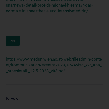
uns/news/detail/prof-dr-michael-hiesmayr-das-
normale-in-anaesthesie-und-intensivmedizin/
PDF
https://www.meduniwien.ac.at/web/fileadmin/conte
nt/kommunikation/events/2023/05/Aviso_Wr_Ana_
_sthesietalk_12.5.2023_v03.pdf
News