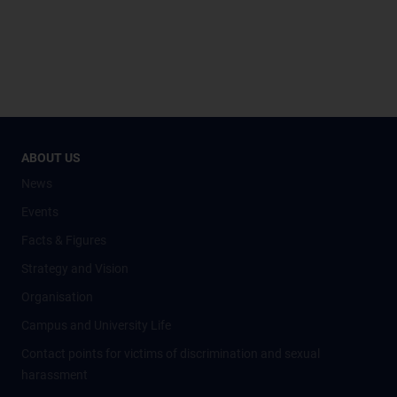
ABOUT US
News
Events
Facts & Figures
Strategy and Vision
Organisation
Campus and University Life
Contact points for victims of discrimination and sexual
harassment