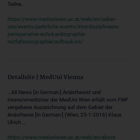
Teilne...
https://www.meduniwien.ac.at/web/en/ueber-
uns/events/jaehrliche-events/interdisziplinaere-
perioperative-echokardiographie-
notfallsonographie/aufbaukurs/
Detailsite | MedUni Vienna
...All News [in German:] Anästhesist und
Intensivmediziner der MedUni Wien erhält vom FWF
vergebene Auszeichnung auf dem Gebiet der
Anästhesie [in German:] (Wien, 25-1-2016) Klaus
Ulrich ...
https://www.meduniwien.ac.at/web/en/about-