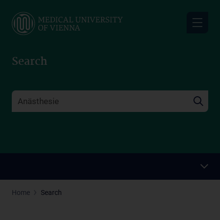
Skip
to
main
content
Search
Home
Search