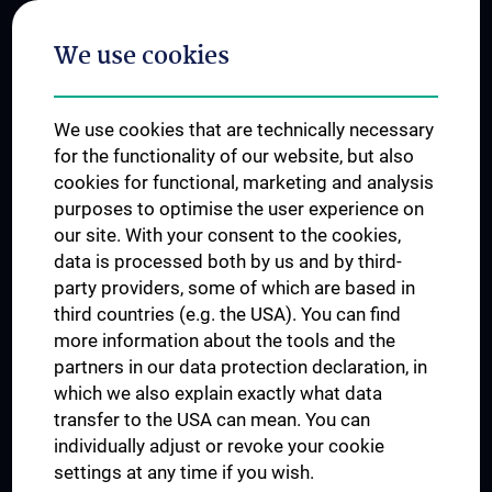
Postgraduate Trainings
We use cookies
Dual Career
Trusted Reseach - Research Security - Foreign Interference
We use cookies that are technically necessary
UNESCO Chair on Bioethics
for the functionality of our website, but also
MUVI
cookies for functional, marketing and analysis
purposes to optimise the user experience on
our site. With your consent to the cookies,
Connect with us
data is processed both by us and by third-
party providers, some of which are based in
third countries (e.g. the USA). You can find
more information about the tools and the
partners in our data protection declaration, in
which we also explain exactly what data
PRESSE
transfer to the USA can mean. You can
JOBS
individually adjust or revoke your cookie
MEDUNI SHOP
settings at any time if you wish.