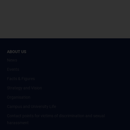
ABOUT US
News
Events
Facts & Figures
Strategy and Vision
Organisation
Campus and University Life
Contact points for victims of discrimination and sexual
harassment