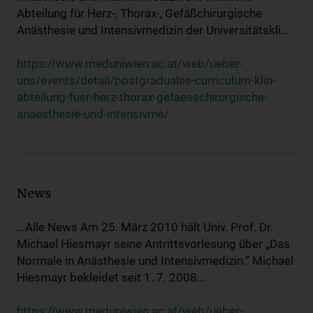
Abteilung für Herz-, Thorax-, Gefäßchirurgische
Anästhesie und Intensivmedizin der Universitätskli...
https://www.meduniwien.ac.at/web/ueber-
uns/events/detail/postgraduales-curriculum-klin-
abteilung-fuer-herz-thorax-gefaesschirurgische-
anaesthesie-und-intensivme/
News
...Alle News Am 25. März 2010 hält Univ. Prof. Dr.
Michael Hiesmayr seine Antrittsvorlesung über „Das
Normale in Anästhesie und Intensivmedizin.“ Michael
Hiesmayr bekleidet seit 1. 7. 2008...
https://www.meduniwien.ac.at/web/ueber-