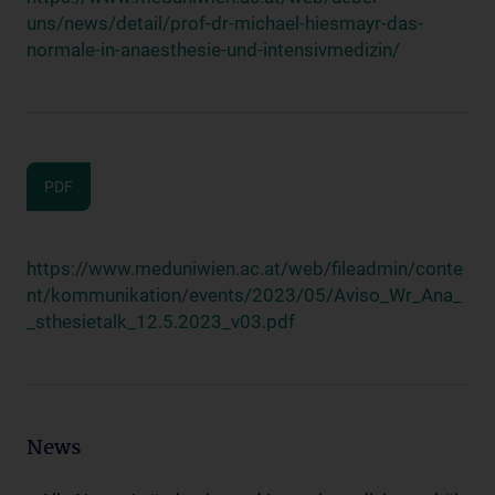
uns/news/detail/prof-dr-michael-hiesmayr-das-
normale-in-anaesthesie-und-intensivmedizin/
PDF
https://www.meduniwien.ac.at/web/fileadmin/conte
nt/kommunikation/events/2023/05/Aviso_Wr_Ana_
_sthesietalk_12.5.2023_v03.pdf
News