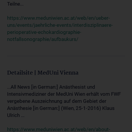
Teilne...
https://www.meduniwien.ac.at/web/en/ueber-
uns/events/jaehrliche-events/interdisziplinaere-
perioperative-echokardiographie-
notfallsonographie/aufbaukurs/
Detailsite | MedUni Vienna
...All News [in German:] Anästhesist und
Intensivmediziner der MedUni Wien erhält vom FWF
vergebene Auszeichnung auf dem Gebiet der
Anästhesie [in German:] (Wien, 25-1-2016) Klaus
Ulrich ...
https://www.meduniwien.ac.at/web/en/about-