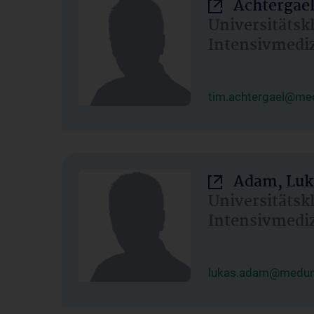
Achtergael
Universitätsk
Intensivmedi
tim.achtergael@med
Adam, Luk
Universitätsk
Intensivmedi
lukas.adam@meduni