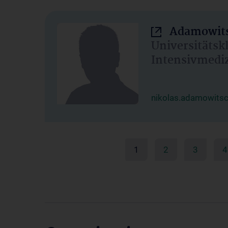
Adamowits
Universitätsk
Intensivmedi
nikolas.adamowits
1
2
3
4