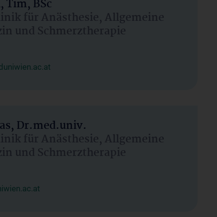
, Tim, BSc
linik für Anästhesie, Allgemeine
zin und Schmerztherapie
uniwien.ac.at
as, Dr.med.univ.
linik für Anästhesie, Allgemeine
zin und Schmerztherapie
wien.ac.at