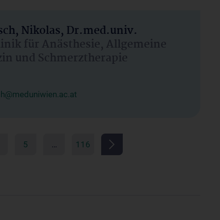
ch, Nikolas, Dr.med.univ.
linik für Anästhesie, Allgemeine
zin und Schmerztherapie
ch@meduniwien.ac.at
5
…
116