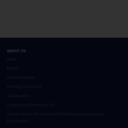
ABOUT US
News
Events
Facts & Figures
Strategy and Vision
Organisation
Campus and University Life
Contact points for victims of discrimination and sexual
harassment