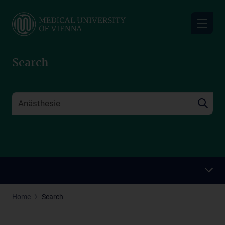
Skip
to
main
content
Search
Home
Search