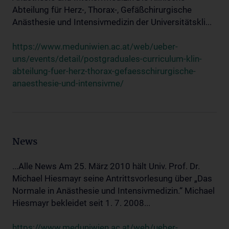
Abteilung für Herz-, Thorax-, Gefäßchirurgische
Anästhesie und Intensivmedizin der Universitätskli...
https://www.meduniwien.ac.at/web/ueber-
uns/events/detail/postgraduales-curriculum-klin-
abteilung-fuer-herz-thorax-gefaesschirurgische-
anaesthesie-und-intensivme/
News
...Alle News Am 25. März 2010 hält Univ. Prof. Dr.
Michael Hiesmayr seine Antrittsvorlesung über „Das
Normale in Anästhesie und Intensivmedizin.“ Michael
Hiesmayr bekleidet seit 1. 7. 2008...
https://www.meduniwien.ac.at/web/ueber-