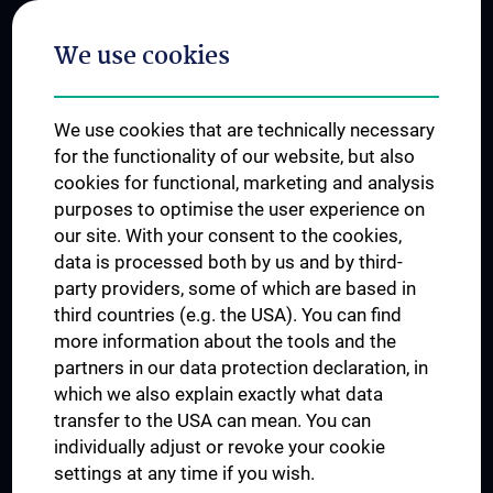
Postgraduate Trainings
We use cookies
Dual Career
Trusted Reseach - Research Security - Foreign Interference
We use cookies that are technically necessary
UNESCO Chair on Bioethics
for the functionality of our website, but also
MUVI
cookies for functional, marketing and analysis
purposes to optimise the user experience on
our site. With your consent to the cookies,
Connect with us
data is processed both by us and by third-
party providers, some of which are based in
third countries (e.g. the USA). You can find
more information about the tools and the
partners in our data protection declaration, in
which we also explain exactly what data
PRESSE
transfer to the USA can mean. You can
JOBS
individually adjust or revoke your cookie
MEDUNI SHOP
settings at any time if you wish.