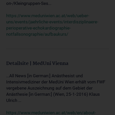
on-/Kleingruppen-Ses...
https://www.meduniwien.ac.at/web/ueber-
uns/events/jaehrliche-events/interdisziplinaere-
perioperative-echokardiographie-
notfallsonographie/aufbaukurs/
Detailsite | MedUni Vienna
...All News [in German:] Anästhesist und
Intensivmediziner der MedUni Wien erhält vom FWF
vergebene Auszeichnung auf dem Gebiet der
Anästhesie [in German:] (Wien, 25-1-2016) Klaus
Ulrich ...
https://www.meduniwien.ac.at/web/en/about-