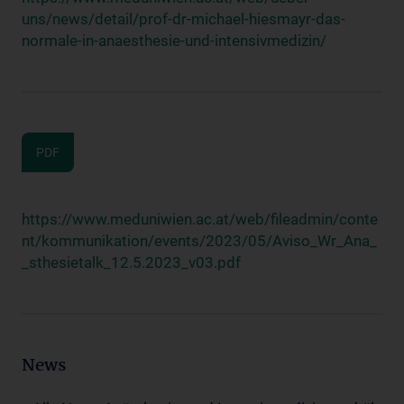
uns/news/detail/prof-dr-michael-hiesmayr-das-
normale-in-anaesthesie-und-intensivmedizin/
PDF
https://www.meduniwien.ac.at/web/fileadmin/conte
nt/kommunikation/events/2023/05/Aviso_Wr_Ana_
_sthesietalk_12.5.2023_v03.pdf
News