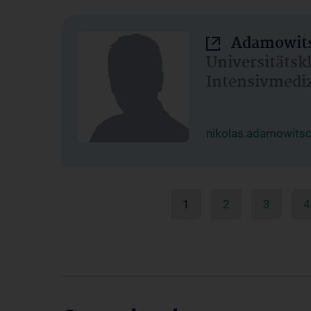
Adamowits
Universitätsk
Intensivmedi
nikolas.adamowits
1
2
3
4