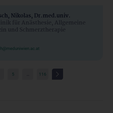
ch, Nikolas, Dr.med.univ.
linik für Anästhesie, Allgemeine
zin und Schmerztherapie
ch@meduniwien.ac.at
5
…
116