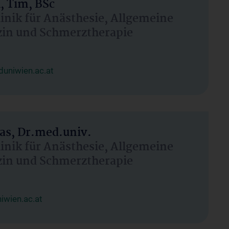
, Tim, BSc
linik für Anästhesie, Allgemeine
zin und Schmerztherapie
uniwien.ac.at
as, Dr.med.univ.
linik für Anästhesie, Allgemeine
zin und Schmerztherapie
wien.ac.at