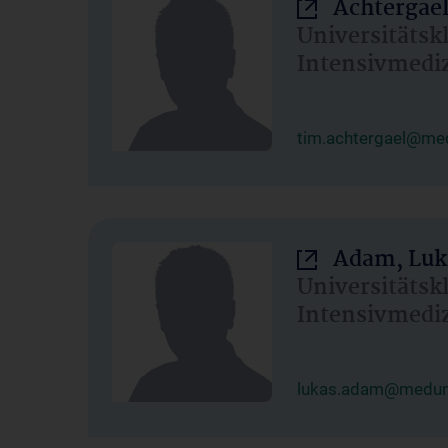
Achtergael
Universitätsk
Intensivmedi
tim.achtergael@med
Adam, Luk
Universitätsk
Intensivmedi
lukas.adam@meduni