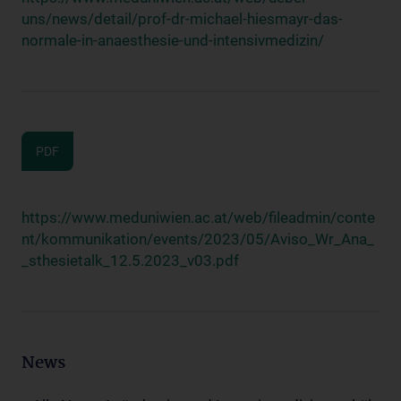
uns/news/detail/prof-dr-michael-hiesmayr-das-
normale-in-anaesthesie-und-intensivmedizin/
PDF
https://www.meduniwien.ac.at/web/fileadmin/conte
nt/kommunikation/events/2023/05/Aviso_Wr_Ana_
_sthesietalk_12.5.2023_v03.pdf
News