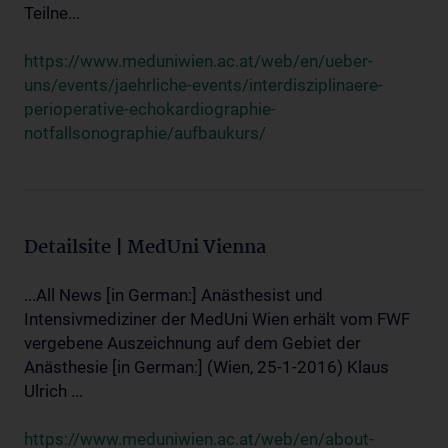
Teilne...
https://www.meduniwien.ac.at/web/en/ueber-
uns/events/jaehrliche-events/interdisziplinaere-
perioperative-echokardiographie-
notfallsonographie/aufbaukurs/
Detailsite | MedUni Vienna
...All News [in German:] Anästhesist und
Intensivmediziner der MedUni Wien erhält vom FWF
vergebene Auszeichnung auf dem Gebiet der
Anästhesie [in German:] (Wien, 25-1-2016) Klaus
Ulrich ...
https://www.meduniwien.ac.at/web/en/about-