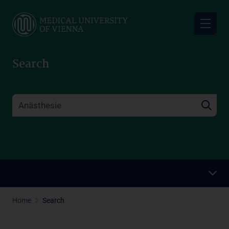
Skip
to
main
content
Search
Home
Search