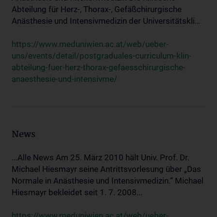
Abteilung für Herz-, Thorax-, Gefäßchirurgische
Anästhesie und Intensivmedizin der Universitätskli...
https://www.meduniwien.ac.at/web/ueber-
uns/events/detail/postgraduales-curriculum-klin-
abteilung-fuer-herz-thorax-gefaesschirurgische-
anaesthesie-und-intensivme/
News
...Alle News Am 25. März 2010 hält Univ. Prof. Dr.
Michael Hiesmayr seine Antrittsvorlesung über „Das
Normale in Anästhesie und Intensivmedizin.“ Michael
Hiesmayr bekleidet seit 1. 7. 2008...
https://www.meduniwien.ac.at/web/ueber-