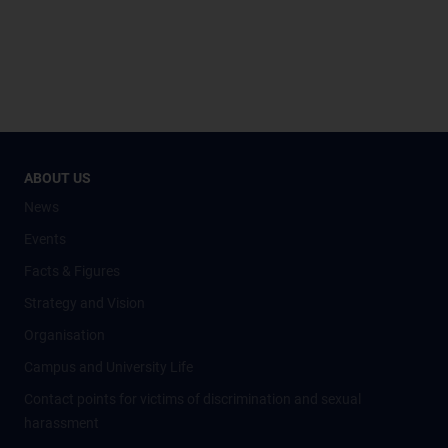
ABOUT US
News
Events
Facts & Figures
Strategy and Vision
Organisation
Campus and University Life
Contact points for victims of discrimination and sexual
harassment