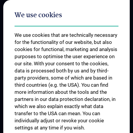
Postgraduate Trainings
We use cookies
Dual Career
Trusted Reseach - Research Security - Foreign Interference
We use cookies that are technically necessary
UNESCO Chair on Bioethics
for the functionality of our website, but also
MUVI
cookies for functional, marketing and analysis
purposes to optimise the user experience on
our site. With your consent to the cookies,
Connect with us
data is processed both by us and by third-
party providers, some of which are based in
third countries (e.g. the USA). You can find
more information about the tools and the
partners in our data protection declaration, in
which we also explain exactly what data
PRESSE
transfer to the USA can mean. You can
JOBS
individually adjust or revoke your cookie
MEDUNI SHOP
settings at any time if you wish.