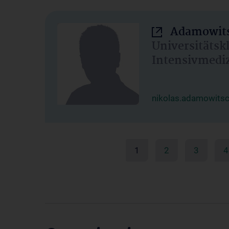
Adamowits
Universitätsk
Intensivmedi
nikolas.adamowits
1
2
3
4