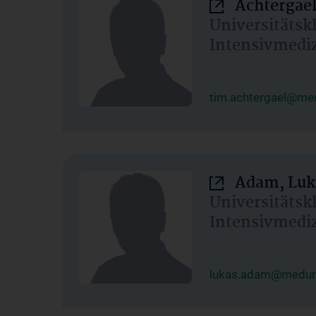
Achtergael
Universitätsk
Intensivmedi
tim.achtergael@med
Adam, Luk
Universitätsk
Intensivmedi
lukas.adam@meduni