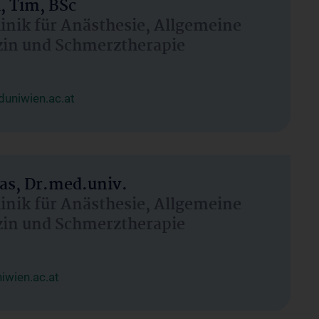
, Tim, BSc
linik für Anästhesie, Allgemeine
zin und Schmerztherapie
uniwien.ac.at
as, Dr.med.univ.
linik für Anästhesie, Allgemeine
zin und Schmerztherapie
wien.ac.at