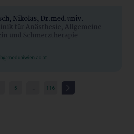
ch, Nikolas, Dr.med.univ.
linik für Anästhesie, Allgemeine
zin und Schmerztherapie
ch@meduniwien.ac.at
5
…
116