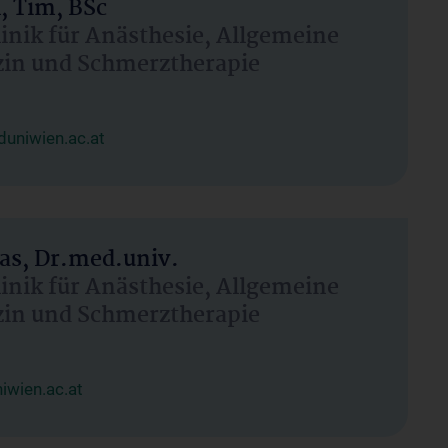
, Tim, BSc
linik für Anästhesie, Allgemeine
zin und Schmerztherapie
uniwien.ac.at
as, Dr.med.univ.
linik für Anästhesie, Allgemeine
zin und Schmerztherapie
wien.ac.at