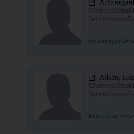
Achtergael
Universitätsk
Intensivmedi
tim.achtergael@med
Adam, Luk
Universitätsk
Intensivmedi
lukas.adam@meduni