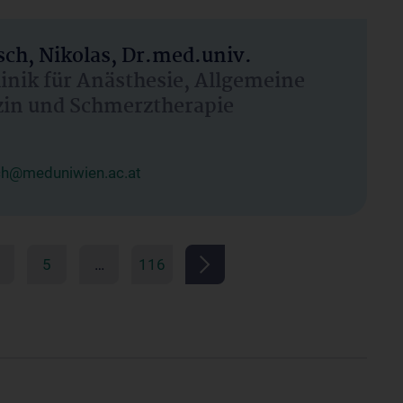
ch, Nikolas, Dr.med.univ.
linik für Anästhesie, Allgemeine
zin und Schmerztherapie
ch@meduniwien.ac.at
5
…
116