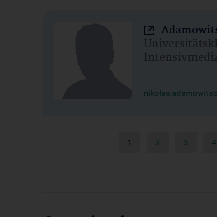
Adamowits
Universitätsk
Intensivmedi
nikolas.adamowits
1
2
3
4