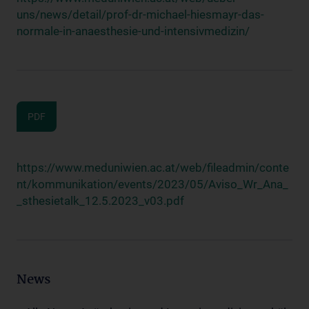
uns/news/detail/prof-dr-michael-hiesmayr-das-
normale-in-anaesthesie-und-intensivmedizin/
PDF
https://www.meduniwien.ac.at/web/fileadmin/conte
nt/kommunikation/events/2023/05/Aviso_Wr_Ana_
_sthesietalk_12.5.2023_v03.pdf
News