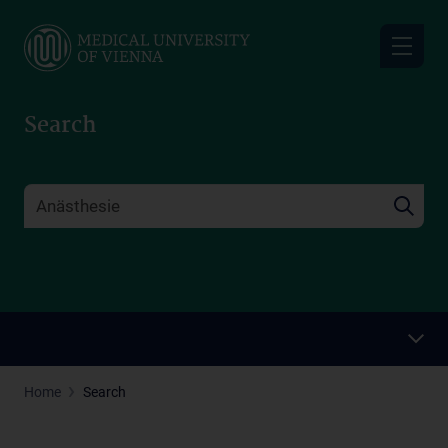
Skip
to
main
content
Search
Home
Search