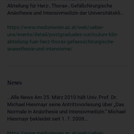
Abteilung für Herz-, Thorax-, Gefäßchirurgische
Anästhesie und Intensivmedizin der Universitätskli...
https://www.meduniwien.ac.at/web/ueber-
uns/events/detail/postgraduales-curriculum-klin-
abteilung-fuer-herz-thorax-gefaesschirurgische-
anaesthesie-und-intensivme/
News
...Alle News Am 25. März 2010 hält Univ. Prof. Dr.
Michael Hiesmayr seine Antrittsvorlesung über „Das
Normale in Anästhesie und Intensivmedizin.“ Michael
Hiesmayr bekleidet seit 1. 7. 2008...
https://www.meduniwien.ac.at/web/ueber-