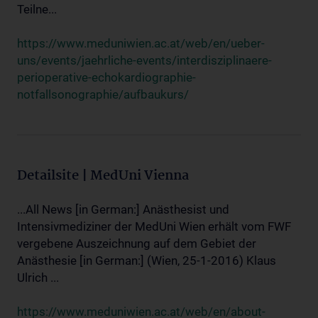
Teilne...
https://www.meduniwien.ac.at/web/en/ueber-
uns/events/jaehrliche-events/interdisziplinaere-
perioperative-echokardiographie-
notfallsonographie/aufbaukurs/
Detailsite | MedUni Vienna
...All News [in German:] Anästhesist und
Intensivmediziner der MedUni Wien erhält vom FWF
vergebene Auszeichnung auf dem Gebiet der
Anästhesie [in German:] (Wien, 25-1-2016) Klaus
Ulrich ...
https://www.meduniwien.ac.at/web/en/about-