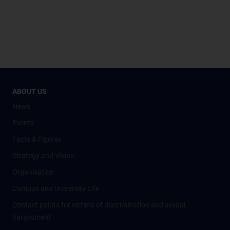
ABOUT US
News
Events
Facts & Figures
Strategy and Vision
Organisation
Campus and University Life
Contact points for victims of discrimination and sexual
harassment