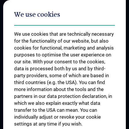
Postgraduate Trainings
We use cookies
Dual Career
Trusted Reseach - Research Security - Foreign Interference
We use cookies that are technically necessary
UNESCO Chair on Bioethics
for the functionality of our website, but also
MUVI
cookies for functional, marketing and analysis
purposes to optimise the user experience on
our site. With your consent to the cookies,
Connect with us
data is processed both by us and by third-
party providers, some of which are based in
third countries (e.g. the USA). You can find
more information about the tools and the
partners in our data protection declaration, in
which we also explain exactly what data
PRESSE
transfer to the USA can mean. You can
JOBS
individually adjust or revoke your cookie
MEDUNI SHOP
settings at any time if you wish.