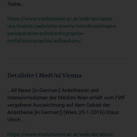
Teilne...
https://www.meduniwien.ac.at/web/en/ueber-
uns/events/jaehrliche-events/interdisziplinaere-
perioperative-echokardiographie-
notfallsonographie/aufbaukurs/
Detailsite | MedUni Vienna
...All News [in German:] Anästhesist und
Intensivmediziner der MedUni Wien erhält vom FWF
vergebene Auszeichnung auf dem Gebiet der
Anästhesie [in German:] (Wien, 25-1-2016) Klaus
Ulrich ...
https://www.meduniwien.ac.at/web/en/about-