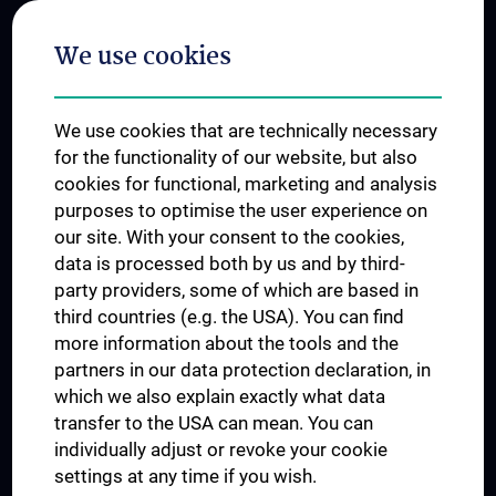
Postgraduate Trainings
We use cookies
Dual Career
Trusted Reseach - Research Security - Foreign Interference
We use cookies that are technically necessary
UNESCO Chair on Bioethics
for the functionality of our website, but also
MUVI
cookies for functional, marketing and analysis
purposes to optimise the user experience on
our site. With your consent to the cookies,
Connect with us
data is processed both by us and by third-
party providers, some of which are based in
third countries (e.g. the USA). You can find
more information about the tools and the
partners in our data protection declaration, in
which we also explain exactly what data
PRESSE
transfer to the USA can mean. You can
JOBS
individually adjust or revoke your cookie
MEDUNI SHOP
settings at any time if you wish.