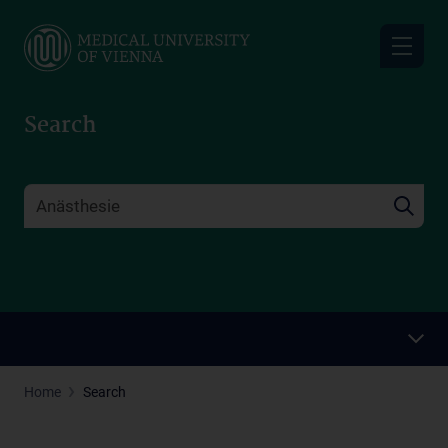
Skip
to
main
content
Search
Home
Search