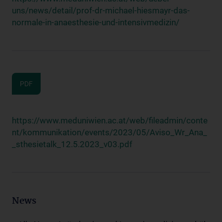
uns/news/detail/prof-dr-michael-hiesmayr-das-
normale-in-anaesthesie-und-intensivmedizin/
PDF
https://www.meduniwien.ac.at/web/fileadmin/conte
nt/kommunikation/events/2023/05/Aviso_Wr_Ana_
_sthesietalk_12.5.2023_v03.pdf
News