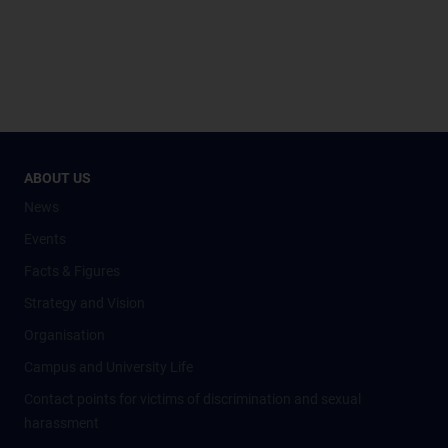
ABOUT US
News
Events
Facts & Figures
Strategy and Vision
Organisation
Campus and University Life
Contact points for victims of discrimination and sexual
harassment