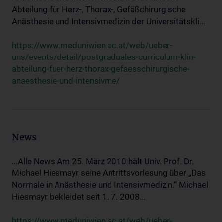
Abteilung für Herz-, Thorax-, Gefäßchirurgische
Anästhesie und Intensivmedizin der Universitätskli...
https://www.meduniwien.ac.at/web/ueber-
uns/events/detail/postgraduales-curriculum-klin-
abteilung-fuer-herz-thorax-gefaesschirurgische-
anaesthesie-und-intensivme/
News
...Alle News Am 25. März 2010 hält Univ. Prof. Dr.
Michael Hiesmayr seine Antrittsvorlesung über „Das
Normale in Anästhesie und Intensivmedizin.“ Michael
Hiesmayr bekleidet seit 1. 7. 2008...
https://www.meduniwien.ac.at/web/ueber-