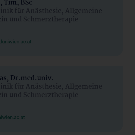
, Tim, BSc
linik für Anästhesie, Allgemeine
zin und Schmerztherapie
uniwien.ac.at
as, Dr.med.univ.
linik für Anästhesie, Allgemeine
zin und Schmerztherapie
wien.ac.at