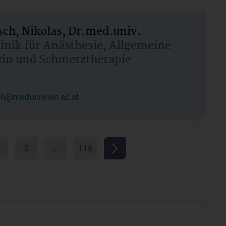
ch, Nikolas, Dr.med.univ.
linik für Anästhesie, Allgemeine
zin und Schmerztherapie
ch@meduniwien.ac.at
5
…
116