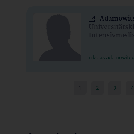
Adamowits
Universitätsk
Intensivmedi
nikolas.adamowits
1
2
3
4