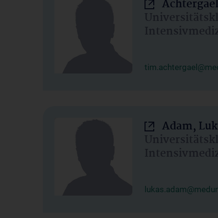
Achtergael
Universitätsk
Intensivmedi
tim.achtergael@med
Adam, Luk
Universitätsk
Intensivmedi
lukas.adam@meduni