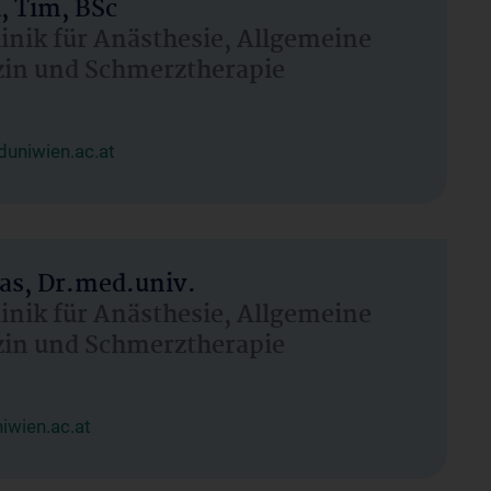
, Tim, BSc
linik für Anästhesie, Allgemeine
zin und Schmerztherapie
uniwien.ac.at
as, Dr.med.univ.
linik für Anästhesie, Allgemeine
zin und Schmerztherapie
wien.ac.at