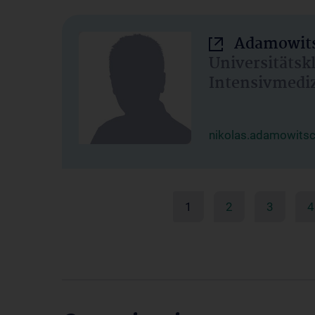
Adamowits
Universitätsk
Intensivmedi
nikolas.adamowits
1
2
3
4