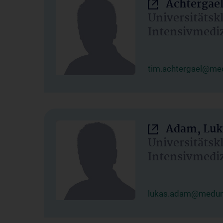
Achtergael
Universitätsk
Intensivmedi
tim.achtergael@med
Adam, Luk
Universitätsk
Intensivmedi
lukas.adam@meduni