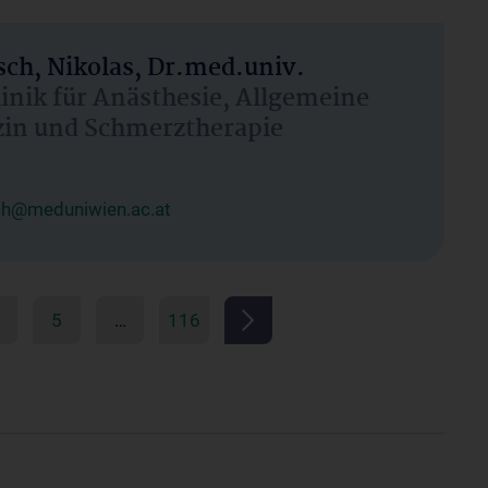
ch, Nikolas, Dr.med.univ.
linik für Anästhesie, Allgemeine
zin und Schmerztherapie
ch@meduniwien.ac.at
5
…
116