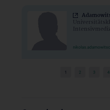
Adamowits
Universitätsk
Intensivmedi
nikolas.adamowits
1
2
3
4