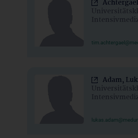
Achtergael
Universitätsk
Intensivmedi
tim.achtergael@med
Adam, Luk
Universitätsk
Intensivmedi
lukas.adam@meduni