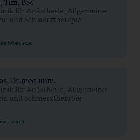
, Tim, BSc
linik für Anästhesie, Allgemeine
zin und Schmerztherapie
uniwien.ac.at
as, Dr.med.univ.
linik für Anästhesie, Allgemeine
zin und Schmerztherapie
wien.ac.at