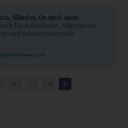
ch, Nikolas, Dr.med.univ.
linik für Anästhesie, Allgemeine
zin und Schmerztherapie
ch@meduniwien.ac.at
5
…
116