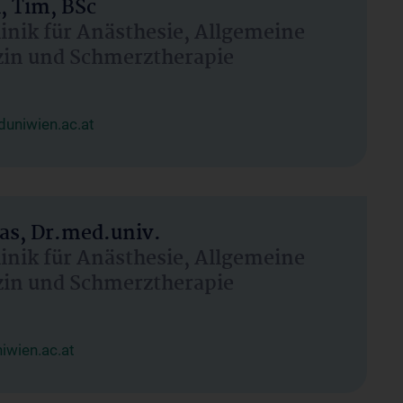
, Tim, BSc
linik für Anästhesie, Allgemeine
zin und Schmerztherapie
uniwien.ac.at
as, Dr.med.univ.
linik für Anästhesie, Allgemeine
zin und Schmerztherapie
wien.ac.at