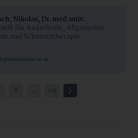
ch, Nikolas, Dr.med.univ.
linik für Anästhesie, Allgemeine
zin und Schmerztherapie
ch@meduniwien.ac.at
5
…
116