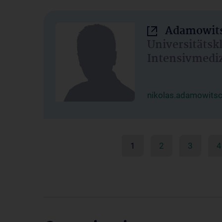
Adamowits
Universitätsk
Intensivmedi
nikolas.adamowits
1
2
3
4