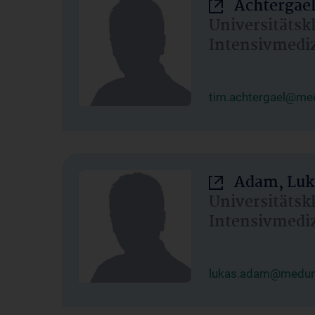
Achtergael
Universitätsk
Intensivmedi
tim.achtergael@med
Adam, Luk
Universitätsk
Intensivmedi
lukas.adam@meduni