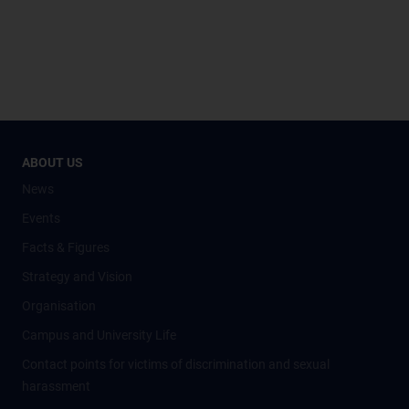
ABOUT US
News
Events
Facts & Figures
Strategy and Vision
Organisation
Campus and University Life
Contact points for victims of discrimination and sexual
harassment