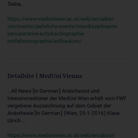
Teilne...
https://www.meduniwien.ac.at/web/en/ueber-
uns/events/jaehrliche-events/interdisziplinaere-
perioperative-echokardiographie-
notfallsonographie/aufbaukurs/
Detailsite | MedUni Vienna
...All News [in German:] Anästhesist und
Intensivmediziner der MedUni Wien erhält vom FWF
vergebene Auszeichnung auf dem Gebiet der
Anästhesie [in German:] (Wien, 25-1-2016) Klaus
Ulrich ...
https://www.meduniwien.ac.at/web/en/about-