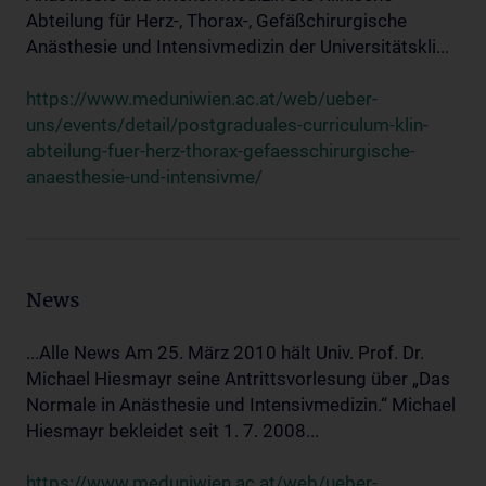
Abteilung für Herz-, Thorax-, Gefäßchirurgische
Anästhesie und Intensivmedizin der Universitätskli...
https://www.meduniwien.ac.at/web/ueber-
uns/events/detail/postgraduales-curriculum-klin-
abteilung-fuer-herz-thorax-gefaesschirurgische-
anaesthesie-und-intensivme/
News
...Alle News Am 25. März 2010 hält Univ. Prof. Dr.
Michael Hiesmayr seine Antrittsvorlesung über „Das
Normale in Anästhesie und Intensivmedizin.“ Michael
Hiesmayr bekleidet seit 1. 7. 2008...
https://www.meduniwien.ac.at/web/ueber-