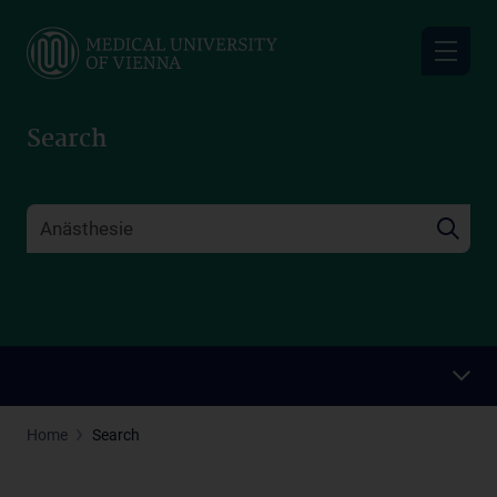
Skip
to
main
content
Search
Home
Search