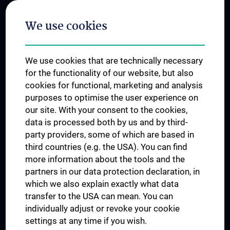
Postgraduate Trainings
We use cookies
Dual Career
Trusted Reseach - Research Security - Foreign Interference
We use cookies that are technically necessary
UNESCO Chair on Bioethics
for the functionality of our website, but also
MUVI
cookies for functional, marketing and analysis
purposes to optimise the user experience on
our site. With your consent to the cookies,
Connect with us
data is processed both by us and by third-
party providers, some of which are based in
third countries (e.g. the USA). You can find
more information about the tools and the
partners in our data protection declaration, in
which we also explain exactly what data
PRESSE
transfer to the USA can mean. You can
JOBS
individually adjust or revoke your cookie
MEDUNI SHOP
settings at any time if you wish.