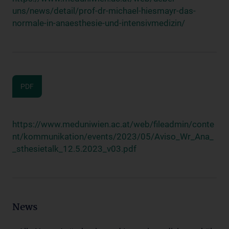
uns/news/detail/prof-dr-michael-hiesmayr-das-
normale-in-anaesthesie-und-intensivmedizin/
PDF
https://www.meduniwien.ac.at/web/fileadmin/conte
nt/kommunikation/events/2023/05/Aviso_Wr_Ana_
_sthesietalk_12.5.2023_v03.pdf
News