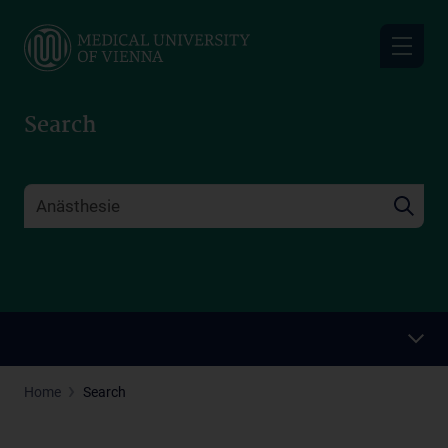
Skip
to
main
content
Search
Home
Search