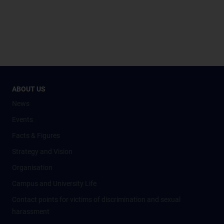
ABOUT US
News
Events
Facts & Figures
Strategy and Vision
Organisation
Campus and University Life
Contact points for victims of discrimination and sexual
harassment