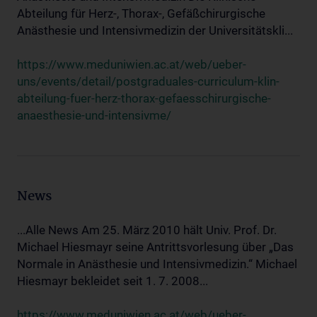
Abteilung für Herz-, Thorax-, Gefäßchirurgische
Anästhesie und Intensivmedizin der Universitätskli...
https://www.meduniwien.ac.at/web/ueber-
uns/events/detail/postgraduales-curriculum-klin-
abteilung-fuer-herz-thorax-gefaesschirurgische-
anaesthesie-und-intensivme/
News
...Alle News Am 25. März 2010 hält Univ. Prof. Dr.
Michael Hiesmayr seine Antrittsvorlesung über „Das
Normale in Anästhesie und Intensivmedizin.“ Michael
Hiesmayr bekleidet seit 1. 7. 2008...
https://www.meduniwien.ac.at/web/ueber-