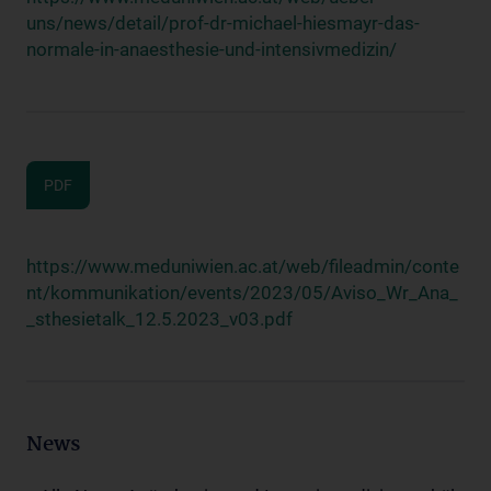
uns/news/detail/prof-dr-michael-hiesmayr-das-
normale-in-anaesthesie-und-intensivmedizin/
PDF
https://www.meduniwien.ac.at/web/fileadmin/conte
nt/kommunikation/events/2023/05/Aviso_Wr_Ana_
_sthesietalk_12.5.2023_v03.pdf
News