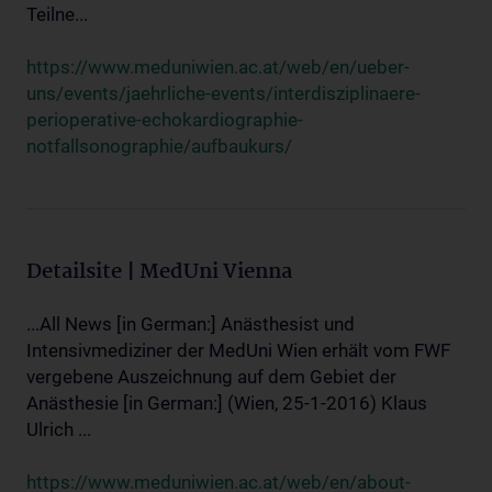
Teilne...
https://www.meduniwien.ac.at/web/en/ueber-
uns/events/jaehrliche-events/interdisziplinaere-
perioperative-echokardiographie-
notfallsonographie/aufbaukurs/
Detailsite | MedUni Vienna
...All News [in German:] Anästhesist und
Intensivmediziner der MedUni Wien erhält vom FWF
vergebene Auszeichnung auf dem Gebiet der
Anästhesie [in German:] (Wien, 25-1-2016) Klaus
Ulrich ...
https://www.meduniwien.ac.at/web/en/about-