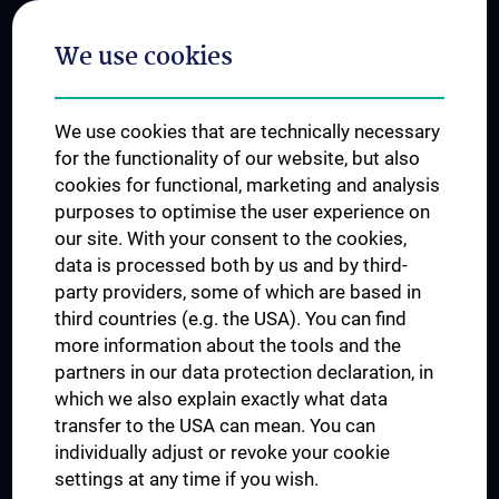
Postgraduate Trainings
We use cookies
Dual Career
Trusted Reseach - Research Security - Foreign Interference
We use cookies that are technically necessary
UNESCO Chair on Bioethics
for the functionality of our website, but also
MUVI
cookies for functional, marketing and analysis
purposes to optimise the user experience on
our site. With your consent to the cookies,
Connect with us
data is processed both by us and by third-
party providers, some of which are based in
third countries (e.g. the USA). You can find
more information about the tools and the
partners in our data protection declaration, in
which we also explain exactly what data
PRESSE
transfer to the USA can mean. You can
JOBS
individually adjust or revoke your cookie
MEDUNI SHOP
settings at any time if you wish.