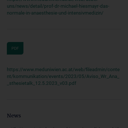
uns/news/detail/prof-dr-michael-hiesmayr-das-
normale-in-anaesthesie-und-intensivmedizin/
PDF
https://www.meduniwien.ac.at/web/fileadmin/conte
nt/kommunikation/events/2023/05/Aviso_Wr_Ana_
_sthesietalk_12.5.2023_v03.pdf
News