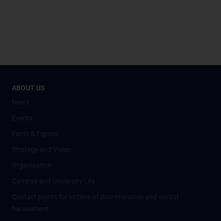
ABOUT US
News
Events
Facts & Figures
Strategy and Vision
Organisation
Campus and University Life
Contact points for victims of discrimination and sexual
harassment