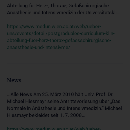
Abteilung für Herz-, Thorax-, Gefäßchirurgische
Anästhesie und Intensivmedizin der Universitätskli...
https://www.meduniwien.ac.at/web/ueber-
uns/events/detail/postgraduales-curriculum-klin-
abteilung-fuer-herz-thorax-gefaesschirurgische-
anaesthesie-und-intensivme/
News
...Alle News Am 25. März 2010 hält Univ. Prof. Dr.
Michael Hiesmayr seine Antrittsvorlesung über „Das
Normale in Anästhesie und Intensivmedizin.“ Michael
Hiesmayr bekleidet seit 1. 7. 2008...
https://www.meduniwien.ac.at/web/ueber-