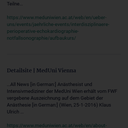
Teilne...
https://www.meduniwien.ac.at/web/en/ueber-
uns/events/jaehrliche-events/interdisziplinaere-
perioperative-echokardiographie-
notfallsonographie/aufbaukurs/
Detailsite | MedUni Vienna
...All News [in German:] Anästhesist und
Intensivmediziner der MedUni Wien erhält vom FWF
vergebene Auszeichnung auf dem Gebiet der
Anästhesie [in German:] (Wien, 25-1-2016) Klaus
Ulrich ...
https://www.meduniwien.ac.at/web/en/about-