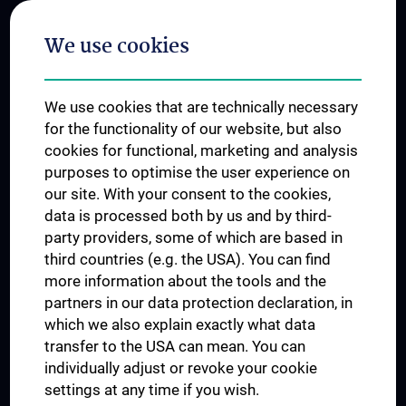
Postgraduate Trainings
We use cookies
Dual Career
Trusted Reseach - Research Security - Foreign Interference
We use cookies that are technically necessary
UNESCO Chair on Bioethics
for the functionality of our website, but also
MUVI
cookies for functional, marketing and analysis
purposes to optimise the user experience on
our site. With your consent to the cookies,
Connect with us
data is processed both by us and by third-
party providers, some of which are based in
third countries (e.g. the USA). You can find
more information about the tools and the
partners in our data protection declaration, in
which we also explain exactly what data
PRESSE
transfer to the USA can mean. You can
JOBS
individually adjust or revoke your cookie
MEDUNI SHOP
settings at any time if you wish.