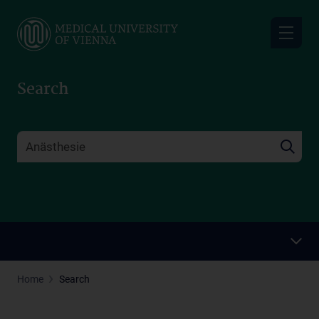
Skip
to
main
content
Search
Home
Search