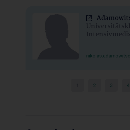
Adamowits
Universitätsk
Intensivmedi
nikolas.adamowits
1
2
3
4