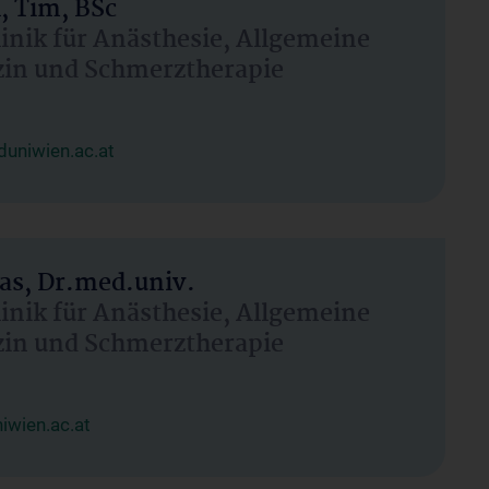
, Tim, BSc
linik für Anästhesie, Allgemeine
zin und Schmerztherapie
uniwien.ac.at
as, Dr.med.univ.
linik für Anästhesie, Allgemeine
zin und Schmerztherapie
wien.ac.at