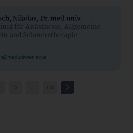
ch, Nikolas, Dr.med.univ.
linik für Anästhesie, Allgemeine
zin und Schmerztherapie
ch@meduniwien.ac.at
5
…
116