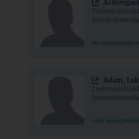
Achtergael
Universitätsk
Intensivmedi
tim.achtergael@med
Adam, Luk
Universitätsk
Intensivmedi
lukas.adam@meduni