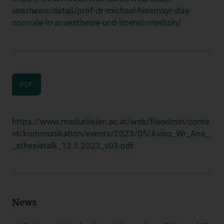
uns/news/detail/prof-dr-michael-hiesmayr-das-
normale-in-anaesthesie-und-intensivmedizin/
PDF
https://www.meduniwien.ac.at/web/fileadmin/conte
nt/kommunikation/events/2023/05/Aviso_Wr_Ana_
_sthesietalk_12.5.2023_v03.pdf
News