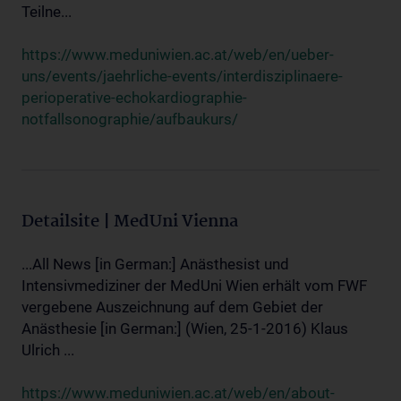
Teilne...
https://www.meduniwien.ac.at/web/en/ueber-
uns/events/jaehrliche-events/interdisziplinaere-
perioperative-echokardiographie-
notfallsonographie/aufbaukurs/
Detailsite | MedUni Vienna
...All News [in German:] Anästhesist und
Intensivmediziner der MedUni Wien erhält vom FWF
vergebene Auszeichnung auf dem Gebiet der
Anästhesie [in German:] (Wien, 25-1-2016) Klaus
Ulrich ...
https://www.meduniwien.ac.at/web/en/about-