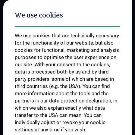
Postgraduate Trainings
We use cookies
Dual Career
Trusted Reseach - Research Security - Foreign Interference
We use cookies that are technically necessary
UNESCO Chair on Bioethics
for the functionality of our website, but also
MUVI
cookies for functional, marketing and analysis
purposes to optimise the user experience on
our site. With your consent to the cookies,
Connect with us
data is processed both by us and by third-
party providers, some of which are based in
third countries (e.g. the USA). You can find
more information about the tools and the
partners in our data protection declaration, in
which we also explain exactly what data
PRESSE
transfer to the USA can mean. You can
JOBS
individually adjust or revoke your cookie
MEDUNI SHOP
settings at any time if you wish.