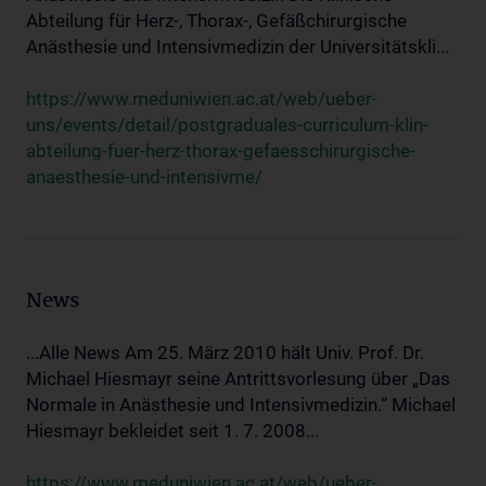
Abteilung für Herz-, Thorax-, Gefäßchirurgische
Anästhesie und Intensivmedizin der Universitätskli...
https://www.meduniwien.ac.at/web/ueber-
uns/events/detail/postgraduales-curriculum-klin-
abteilung-fuer-herz-thorax-gefaesschirurgische-
anaesthesie-und-intensivme/
News
...Alle News Am 25. März 2010 hält Univ. Prof. Dr.
Michael Hiesmayr seine Antrittsvorlesung über „Das
Normale in Anästhesie und Intensivmedizin.“ Michael
Hiesmayr bekleidet seit 1. 7. 2008...
https://www.meduniwien.ac.at/web/ueber-