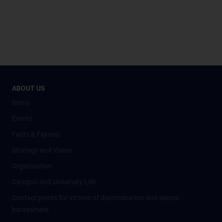
ABOUT US
News
Events
Facts & Figures
Strategy and Vision
Organisation
Campus and University Life
Contact points for victims of discrimination and sexual
harassment