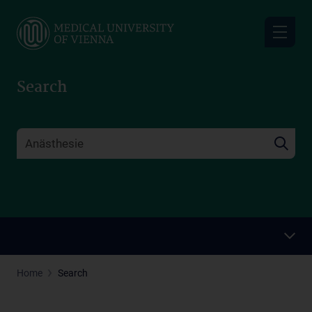
Skip
to
main
content
Search
Home
Search